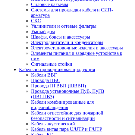
Силовые разъемы
Системы для прокладки кабеля и СИП-
арматура
СКС
Удлинители и сетевые фильтры
Умный дом
Шкафы, боксы и аксессуары
Электродвигатели и конденсаторы
Электроустановочные изделия и аксессуары
Элементы питания и зарядные устройства к
ним
Сигнальные стойки
Кабельно-проводниковая продукция
Кабели ВВГ
Провода ПВС
Провода ПГВВП (ШВВП)
Провода установочные ПуВ, ПуГВ
(ПВ1,ПВ3)
Кабели комбинированные для
видеонаблюдения
Кабели огнестойкие для пожарной
безопастности и сигнализации
Кабель акустический
Кабель витая пара U/UTP и F/UTP
Кабель КГ