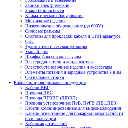
Грозозащита и заземление
Звонки электрические
Знаки безопасности
Климатическое оборудование
Монтажные изделия
Низковольтное оборудование (до 600V)
Силовые разъемы
Системы для прокладки кабеля и СИП-арматура
СКС
Удлинители и сетевые фильтры
Умный дом
Шкафы, боксы и аксессуары
Электродвигатели и конденсаторы
Электроустановочные изделия и аксессуары
Элементы питания и зарядные устройства к ним
Сигнальные стойки
Кабельно-проводниковая продукция
Кабели ВВГ
Провода ПВС
Провода ПГВВП (ШВВП)
Провода установочные ПуВ, ПуГВ (ПВ1,ПВ3)
Кабели комбинированные для видеонаблюдения
Кабели огнестойкие для пожарной безопастности
и сигнализации
Кабель акустический