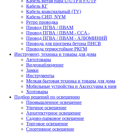
Кабель витая пара U/UTP и F/UTP
Кабель КГ
Кабель коаксиальный (TV)
Кабель СИП, NYM
Ретро проводка
Провод ПГВА / ПВАМ
Провод ПГВА / ПВАМ - CCA -
Провод ПГВА / ПВАМ - АЛЮМИНИЙ
Провода для прогрева бетона ПНСВ
Провода термостойкие РКГМ
Инструмент, техника и товары для дома
Автотовары
Видеонаблюдение
Замки
Инструменты
Мелкая бытовая техника и товары для дома
Мобильные устройства и Аксессуары к ним
Хозтовары
Подбор решений по освещению
Промышленное освещение
Уличное освещение
Архитектурное освещение
Садово-парковое освещение
Торговое освещение
Спортивное освещение