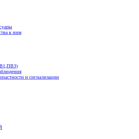
ссуары
ства к ним
ПВ1,ПВ3)
аблюдения
опастности и сигнализации
Й