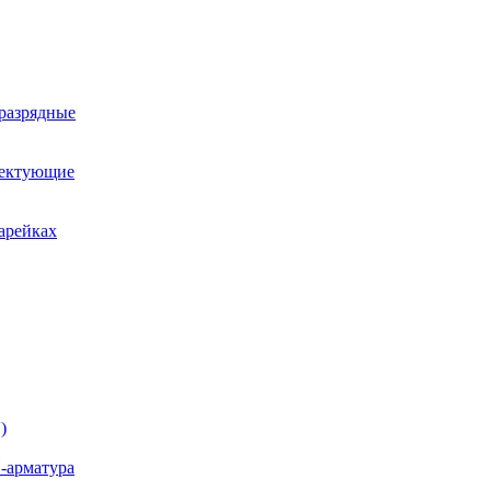
оразрядные
лектующие
арейках
)
-арматура