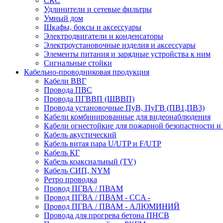
СКС
Удлинители и сетевые фильтры
Умный дом
Шкафы, боксы и аксессуары
Электродвигатели и конденсаторы
Электроустановочные изделия и аксессуары
Элементы питания и зарядные устройства к ним
Сигнальные стойки
Кабельно-проводниковая продукция
Кабели ВВГ
Провода ПВС
Провода ПГВВП (ШВВП)
Провода установочные ПуВ, ПуГВ (ПВ1,ПВ3)
Кабели комбинированные для видеонаблюдения
Кабели огнестойкие для пожарной безопастности и
Кабель акустический
Кабель витая пара U/UTP и F/UTP
Кабель КГ
Кабель коаксиальный (TV)
Кабель СИП, NYM
Ретро проводка
Провод ПГВА / ПВАМ
Провод ПГВА / ПВАМ - CCA -
Провод ПГВА / ПВАМ - АЛЮМИНИЙ
Провода для прогрева бетона ПНСВ