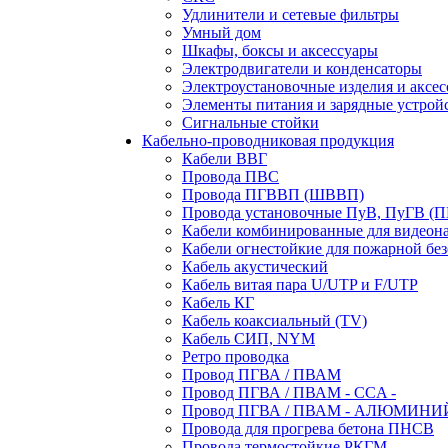
Удлинители и сетевые фильтры
Умный дом
Шкафы, боксы и аксессуары
Электродвигатели и конденсаторы
Электроустановочные изделия и аксе
Элементы питания и зарядные устрой
Сигнальные стойки
Кабельно-проводниковая продукция
Кабели ВВГ
Провода ПВС
Провода ПГВВП (ШВВП)
Провода установочные ПуВ, ПуГВ (
Кабели комбинированные для видеон
Кабели огнестойкие для пожарной без
Кабель акустический
Кабель витая пара U/UTP и F/UTP
Кабель КГ
Кабель коаксиальный (TV)
Кабель СИП, NYM
Ретро проводка
Провод ПГВА / ПВАМ
Провод ПГВА / ПВАМ - CCA -
Провод ПГВА / ПВАМ - АЛЮМИНИ
Провода для прогрева бетона ПНСВ
Провода термостойкие РКГМ