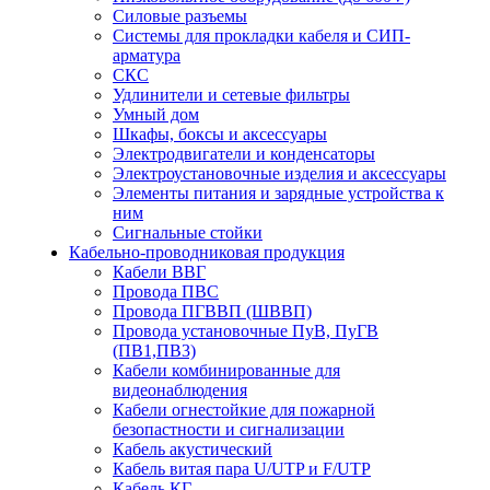
Силовые разъемы
Системы для прокладки кабеля и СИП-
арматура
СКС
Удлинители и сетевые фильтры
Умный дом
Шкафы, боксы и аксессуары
Электродвигатели и конденсаторы
Электроустановочные изделия и аксессуары
Элементы питания и зарядные устройства к
ним
Сигнальные стойки
Кабельно-проводниковая продукция
Кабели ВВГ
Провода ПВС
Провода ПГВВП (ШВВП)
Провода установочные ПуВ, ПуГВ
(ПВ1,ПВ3)
Кабели комбинированные для
видеонаблюдения
Кабели огнестойкие для пожарной
безопастности и сигнализации
Кабель акустический
Кабель витая пара U/UTP и F/UTP
Кабель КГ