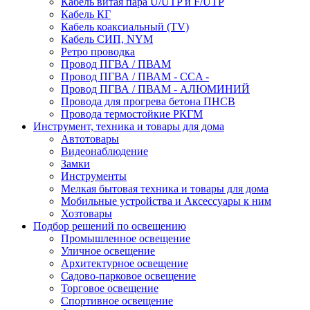
Кабель витая пара U/UTP и F/UTP
Кабель КГ
Кабель коаксиальный (TV)
Кабель СИП, NYM
Ретро проводка
Провод ПГВА / ПВАМ
Провод ПГВА / ПВАМ - CCA -
Провод ПГВА / ПВАМ - АЛЮМИНИЙ
Провода для прогрева бетона ПНСВ
Провода термостойкие РКГМ
Инструмент, техника и товары для дома
Автотовары
Видеонаблюдение
Замки
Инструменты
Мелкая бытовая техника и товары для дома
Мобильные устройства и Аксессуары к ним
Хозтовары
Подбор решений по освещению
Промышленное освещение
Уличное освещение
Архитектурное освещение
Садово-парковое освещение
Торговое освещение
Спортивное освещение