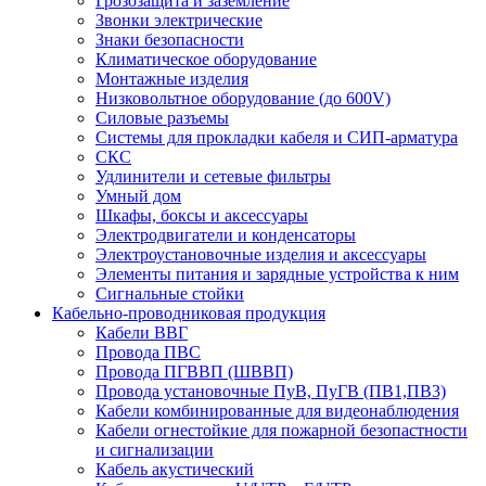
Грозозащита и заземление
Звонки электрические
Знаки безопасности
Климатическое оборудование
Монтажные изделия
Низковольтное оборудование (до 600V)
Силовые разъемы
Системы для прокладки кабеля и СИП-арматура
СКС
Удлинители и сетевые фильтры
Умный дом
Шкафы, боксы и аксессуары
Электродвигатели и конденсаторы
Электроустановочные изделия и аксессуары
Элементы питания и зарядные устройства к ним
Сигнальные стойки
Кабельно-проводниковая продукция
Кабели ВВГ
Провода ПВС
Провода ПГВВП (ШВВП)
Провода установочные ПуВ, ПуГВ (ПВ1,ПВ3)
Кабели комбинированные для видеонаблюдения
Кабели огнестойкие для пожарной безопастности
и сигнализации
Кабель акустический