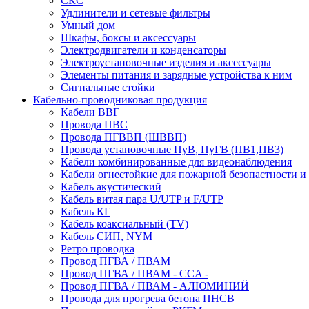
СКС
Удлинители и сетевые фильтры
Умный дом
Шкафы, боксы и аксессуары
Электродвигатели и конденсаторы
Электроустановочные изделия и аксессуары
Элементы питания и зарядные устройства к ним
Сигнальные стойки
Кабельно-проводниковая продукция
Кабели ВВГ
Провода ПВС
Провода ПГВВП (ШВВП)
Провода установочные ПуВ, ПуГВ (ПВ1,ПВ3)
Кабели комбинированные для видеонаблюдения
Кабели огнестойкие для пожарной безопастности и
Кабель акустический
Кабель витая пара U/UTP и F/UTP
Кабель КГ
Кабель коаксиальный (TV)
Кабель СИП, NYM
Ретро проводка
Провод ПГВА / ПВАМ
Провод ПГВА / ПВАМ - CCA -
Провод ПГВА / ПВАМ - АЛЮМИНИЙ
Провода для прогрева бетона ПНСВ