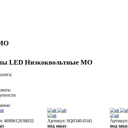
 МО
пы LED Низкоквольтные МО
алога:
овать:
тупности
ванию
л: 4690612038032
Артикул: SQ0340-0341
Артикул
аз
под заказ
под зака