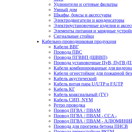
Удлинители и сетевые фильтры
Умный дом
Шкафы, боксы и аксессуары
Электродвигатели и конденсаторы
Электроустановочные изделия и аксе
Элементы питания и зарядные устрой
Сигнальные стойки
Кабельно-проводниковая продукция
Кабели ВВГ
Провода ПВС
Провода ПГВВП (ШВВП)
Провода установочные ПуВ, ПуГВ (
Кабели комбинированные для видеон
Кабели огнестойкие для пожарной без
Кабель акустический
Кабель витая пара U/UTP и F/UTP
Кабель КГ
Кабель коаксиальный (TV)
Кабель СИП, NYM
Ретро проводка
Провод ПГВА / ПВАМ
Провод ПГВА / ПВАМ - CCA -
Провод ПГВА / ПВАМ - АЛЮМИНИ
Провода для прогрева бетона ПНСВ
Провода термостойкие РКГМ