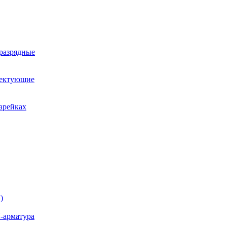
оразрядные
лектующие
арейках
)
-арматура