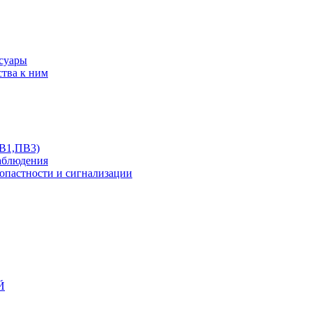
ссуары
ства к ним
ПВ1,ПВ3)
аблюдения
опастности и сигнализации
Й