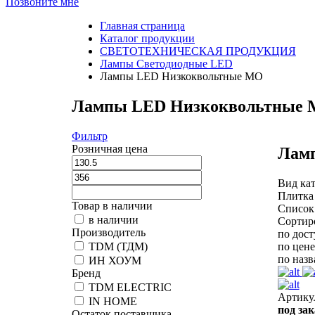
Позвоните мне
Главная страница
Каталог продукции
СВЕТОТЕХНИЧЕСКАЯ ПРОДУКЦИЯ
Лампы Светодиодные LED
Лампы LED Низкоквольтные МО
Лампы LED Низкоквольтные
Фильтр
Розничная цена
Лам
Вид кат
Плитка
Товар в наличии
Список
в наличии
Сортир
Производитель
по дос
по цене
TDM (ТДМ)
по наз
ИН ХОУМ
Бренд
TDM ELECTRIC
Артику
IN HOME
под зак
Остаток поставщика