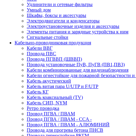
Удлинители и сетевые фильтры
Умный дом
Шкафы, боксы и аксессуары
Электродвигатели и конденсаторы
Электроустановочные изделия и аксессуары
Элементы питания и зарядные устройства к ним
Сигнальные стойки
Кабельно-проводниковая продукция
Кабели ВВГ
Провода ПВС
Провода ПГВВП (ШВВП)
Провода установочные ПуВ, ПуГВ (ПВ1,ПВ3)
Кабели комбинированные для видеонаблюдения
Кабели огнестойкие для пожарной безопастности и
Кабель акустический
Кабель витая пара U/UTP и F/UTP
Кабель КГ
Кабель коаксиальный (TV)
Кабель СИП, NYM
Ретро проводка
Провод ПГВА / ПВАМ
Провод ПГВА / ПВАМ - CCA -
Провод ПГВА / ПВАМ - АЛЮМИНИЙ
Провода для прогрева бетона ПНСВ
Провода термостойкие РКГМ