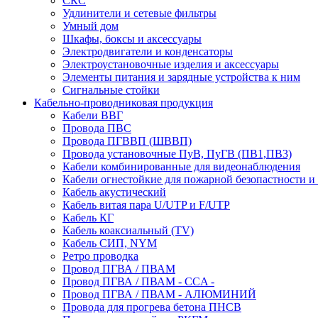
СКС
Удлинители и сетевые фильтры
Умный дом
Шкафы, боксы и аксессуары
Электродвигатели и конденсаторы
Электроустановочные изделия и аксессуары
Элементы питания и зарядные устройства к ним
Сигнальные стойки
Кабельно-проводниковая продукция
Кабели ВВГ
Провода ПВС
Провода ПГВВП (ШВВП)
Провода установочные ПуВ, ПуГВ (ПВ1,ПВ3)
Кабели комбинированные для видеонаблюдения
Кабели огнестойкие для пожарной безопастности и
Кабель акустический
Кабель витая пара U/UTP и F/UTP
Кабель КГ
Кабель коаксиальный (TV)
Кабель СИП, NYM
Ретро проводка
Провод ПГВА / ПВАМ
Провод ПГВА / ПВАМ - CCA -
Провод ПГВА / ПВАМ - АЛЮМИНИЙ
Провода для прогрева бетона ПНСВ