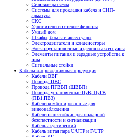
Силовые разъемы
Системы для прокладки кабеля и СИП-
арматура
СКС
Удлинители и сетевые фильтры
Умный дом
Шкафы, боксы и аксессуары
Электродвигатели и конденсаторы
Электроустановочные изделия и аксессуары
Элементы питания и зарядные устройства к
ним
Сигнальные стойки
Кабельно-проводниковая продукция
Кабели ВВГ
Провода ПВС
Провода ПГВВП (ШВВП)
Провода установочные ПуВ, ПуГВ
(ПВ1,ПВ3)
Кабели комбинированные для
видеонаблюдения
Кабели огнестойкие для пожарной
безопастности и сигнализации
Кабель акустический
Кабель витая пара U/UTP и F/UTP
Кабель КГ