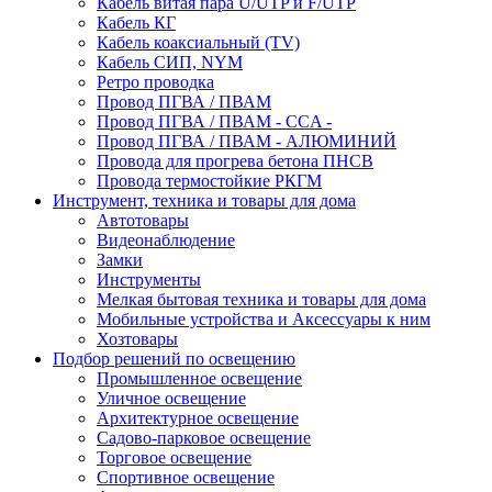
Кабель витая пара U/UTP и F/UTP
Кабель КГ
Кабель коаксиальный (TV)
Кабель СИП, NYM
Ретро проводка
Провод ПГВА / ПВАМ
Провод ПГВА / ПВАМ - CCA -
Провод ПГВА / ПВАМ - АЛЮМИНИЙ
Провода для прогрева бетона ПНСВ
Провода термостойкие РКГМ
Инструмент, техника и товары для дома
Автотовары
Видеонаблюдение
Замки
Инструменты
Мелкая бытовая техника и товары для дома
Мобильные устройства и Аксессуары к ним
Хозтовары
Подбор решений по освещению
Промышленное освещение
Уличное освещение
Архитектурное освещение
Садово-парковое освещение
Торговое освещение
Спортивное освещение