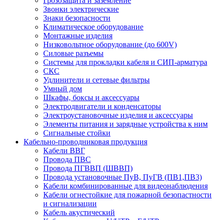
Грозозащита и заземление
Звонки электрические
Знаки безопасности
Климатическое оборудование
Монтажные изделия
Низковольтное оборудование (до 600V)
Силовые разъемы
Системы для прокладки кабеля и СИП-арматура
СКС
Удлинители и сетевые фильтры
Умный дом
Шкафы, боксы и аксессуары
Электродвигатели и конденсаторы
Электроустановочные изделия и аксессуары
Элементы питания и зарядные устройства к ним
Сигнальные стойки
Кабельно-проводниковая продукция
Кабели ВВГ
Провода ПВС
Провода ПГВВП (ШВВП)
Провода установочные ПуВ, ПуГВ (ПВ1,ПВ3)
Кабели комбинированные для видеонаблюдения
Кабели огнестойкие для пожарной безопастности
и сигнализации
Кабель акустический