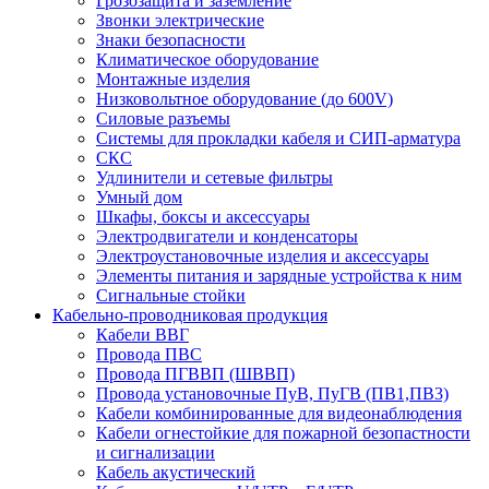
Грозозащита и заземление
Звонки электрические
Знаки безопасности
Климатическое оборудование
Монтажные изделия
Низковольтное оборудование (до 600V)
Силовые разъемы
Системы для прокладки кабеля и СИП-арматура
СКС
Удлинители и сетевые фильтры
Умный дом
Шкафы, боксы и аксессуары
Электродвигатели и конденсаторы
Электроустановочные изделия и аксессуары
Элементы питания и зарядные устройства к ним
Сигнальные стойки
Кабельно-проводниковая продукция
Кабели ВВГ
Провода ПВС
Провода ПГВВП (ШВВП)
Провода установочные ПуВ, ПуГВ (ПВ1,ПВ3)
Кабели комбинированные для видеонаблюдения
Кабели огнестойкие для пожарной безопастности
и сигнализации
Кабель акустический