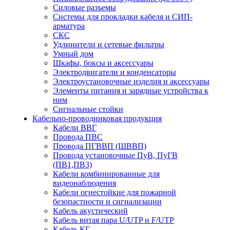
Силовые разъемы
Системы для прокладки кабеля и СИП-
арматура
СКС
Удлинители и сетевые фильтры
Умный дом
Шкафы, боксы и аксессуары
Электродвигатели и конденсаторы
Электроустановочные изделия и аксессуары
Элементы питания и зарядные устройства к
ним
Сигнальные стойки
Кабельно-проводниковая продукция
Кабели ВВГ
Провода ПВС
Провода ПГВВП (ШВВП)
Провода установочные ПуВ, ПуГВ
(ПВ1,ПВ3)
Кабели комбинированные для
видеонаблюдения
Кабели огнестойкие для пожарной
безопастности и сигнализации
Кабель акустический
Кабель витая пара U/UTP и F/UTP
Кабель КГ