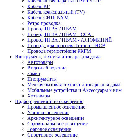
Кабель витая пара U/UTP и F/UTP
Кабель КГ
Кабель коаксиальный (TV)
Кабель СИП, NYM
Ретро проводка
Провод ПГВА / ПВАМ
Провод ПГВА / ПВАМ - CCA -
Провод ПГВА / ПВАМ - АЛЮМИНИЙ
Провода для прогрева бетона ПНСВ
Провода термостойкие РКГМ
Инструмент, техника и товары для дома
Автотовары
Видеонаблюдение
Замки
Инструменты
Мелкая бытовая техника и товары для дома
Мобильные устройства и Аксессуары к ним
Хозтовары
Подбор решений по освещению
Промышленное освещение
Уличное освещение
Архитектурное освещение
Садово-парковое освещение
Торговое освещение
Спортивное освещение