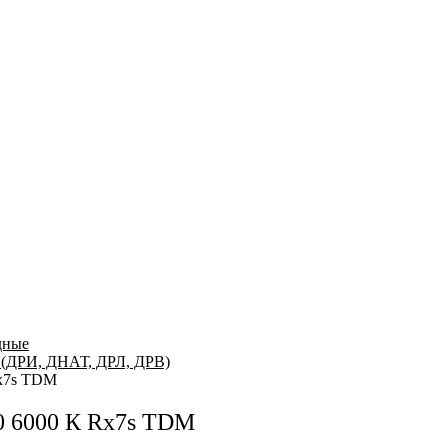
дные
 (ДРИ, ДНАТ, ДРЛ, ДРВ)
Rх7s TDM
0 6000 К Rх7s TDM