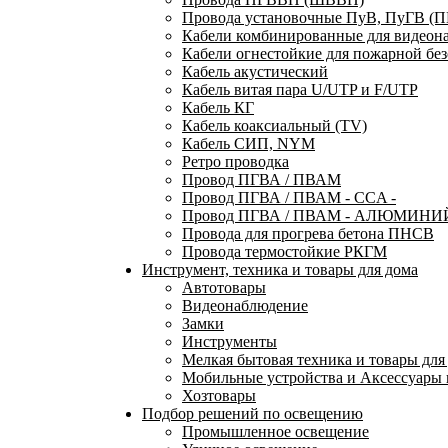
Провода установочные ПуВ, ПуГВ (
Кабели комбинированные для видеон
Кабели огнестойкие для пожарной без
Кабель акустический
Кабель витая пара U/UTP и F/UTP
Кабель КГ
Кабель коаксиальный (TV)
Кабель СИП, NYM
Ретро проводка
Провод ПГВА / ПВАМ
Провод ПГВА / ПВАМ - CCA -
Провод ПГВА / ПВАМ - АЛЮМИНИ
Провода для прогрева бетона ПНСВ
Провода термостойкие РКГМ
Инструмент, техника и товары для дома
Автотовары
Видеонаблюдение
Замки
Инструменты
Мелкая бытовая техника и товары для
Мобильные устройства и Аксессуары 
Хозтовары
Подбор решений по освещению
Промышленное освещение