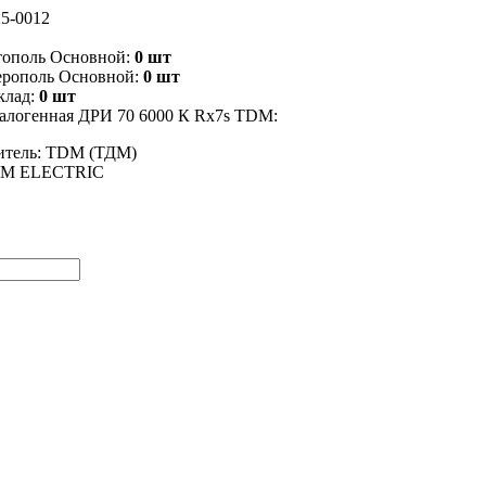
5-0012
тополь Основной:
0 шт
ерополь Основной:
0 шт
клад:
0 шт
алогенная ДРИ 70 6000 К Rх7s TDM:
итель: TDM (ТДМ)
DM ELECTRIC