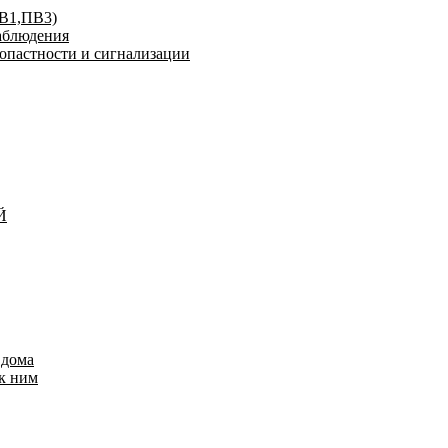
ПВ1,ПВ3)
аблюдения
опастности и сигнализации
Й
 дома
к ним