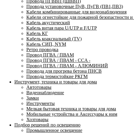
Провода ПГВВП (ШВВП)
Провода установочные ПуВ, ПуГВ (ПВ1,ПВ3)
Кабели комбинированные для видеонаблюдения
Кабели огнестойкие для пожарной безопастности и
Кабель акустический
Кабель витая пара U/UTP и F/UTP
Кабель КГ
Кабель коаксиальный (TV)
Кабель СИП, NYM
Ретро проводка
Провод ПГВА / ПВАМ
Провод ПГВА / ПВАМ - CCA -
Провод ПГВА / ПВАМ - АЛЮМИНИЙ
Провода для прогрева бетона ПНСВ
Провода термостойкие РКГМ
Инструмент, техника и товары для дома
Автотовары
Видеонаблюдение
Замки
Инструменты
Мелкая бытовая техника и товары для дома
Мобильные устройства и Аксессуары к ним
Хозтовары
Подбор решений по освещению
Промышленное освещение