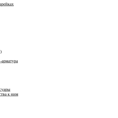
арейках
)
-арматура
ссуары
ства к ним