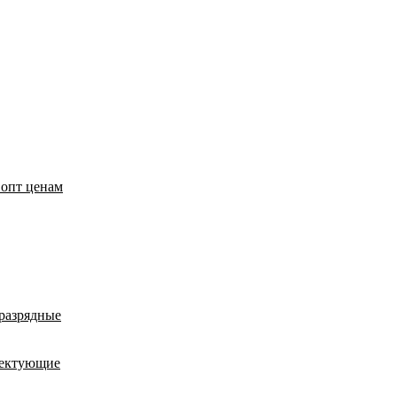
 опт ценам
оразрядные
лектующие