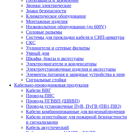
Грозозащита и заземление
Звонки электрические
Знаки безопасности
Климатическое оборудование
Монтажные изделия
Низковольтное оборудование (до 600V)
Силовые разъемы
Системы для прокладки кабеля и СИП-арматура
СКС
Удлинители и сетевые фильтры
Умный дом
Шкафы, боксы и аксессуары
Электродвигатели и конденсаторы
Электроустановочные изделия и аксессуары
Элементы питания и зарядные устройства к ним
Сигнальные стойки
Кабельно-проводниковая продукция
Кабели ВВГ
Провода ПВС
Провода ПГВВП (ШВВП)
Провода установочные ПуВ, ПуГВ (ПВ1,ПВ3)
Кабели комбинированные для видеонаблюдения
Кабели огнестойкие для пожарной безопастности
и сигнализации
Кабель акустический