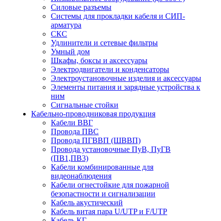
Силовые разъемы
Системы для прокладки кабеля и СИП-
арматура
СКС
Удлинители и сетевые фильтры
Умный дом
Шкафы, боксы и аксессуары
Электродвигатели и конденсаторы
Электроустановочные изделия и аксессуары
Элементы питания и зарядные устройства к
ним
Сигнальные стойки
Кабельно-проводниковая продукция
Кабели ВВГ
Провода ПВС
Провода ПГВВП (ШВВП)
Провода установочные ПуВ, ПуГВ
(ПВ1,ПВ3)
Кабели комбинированные для
видеонаблюдения
Кабели огнестойкие для пожарной
безопастности и сигнализации
Кабель акустический
Кабель витая пара U/UTP и F/UTP
Кабель КГ