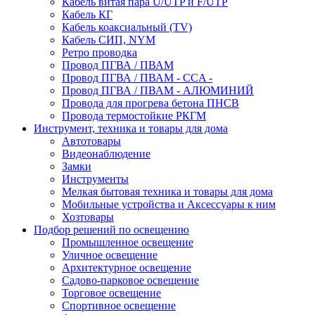
Кабель витая пара U/UTP и F/UTP
Кабель КГ
Кабель коаксиальный (TV)
Кабель СИП, NYM
Ретро проводка
Провод ПГВА / ПВАМ
Провод ПГВА / ПВАМ - CCA -
Провод ПГВА / ПВАМ - АЛЮМИНИЙ
Провода для прогрева бетона ПНСВ
Провода термостойкие РКГМ
Инструмент, техника и товары для дома
Автотовары
Видеонаблюдение
Замки
Инструменты
Мелкая бытовая техника и товары для дома
Мобильные устройства и Аксессуары к ним
Хозтовары
Подбор решений по освещению
Промышленное освещение
Уличное освещение
Архитектурное освещение
Садово-парковое освещение
Торговое освещение
Спортивное освещение