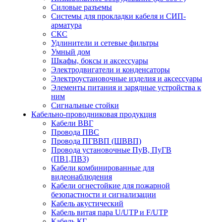
Силовые разъемы
Системы для прокладки кабеля и СИП-
арматура
СКС
Удлинители и сетевые фильтры
Умный дом
Шкафы, боксы и аксессуары
Электродвигатели и конденсаторы
Электроустановочные изделия и аксессуары
Элементы питания и зарядные устройства к
ним
Сигнальные стойки
Кабельно-проводниковая продукция
Кабели ВВГ
Провода ПВС
Провода ПГВВП (ШВВП)
Провода установочные ПуВ, ПуГВ
(ПВ1,ПВ3)
Кабели комбинированные для
видеонаблюдения
Кабели огнестойкие для пожарной
безопастности и сигнализации
Кабель акустический
Кабель витая пара U/UTP и F/UTP
Кабель КГ