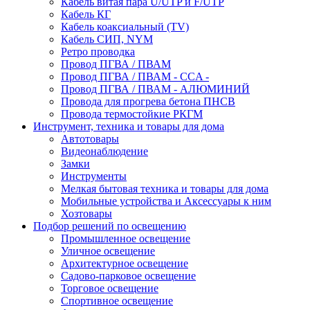
Кабель витая пара U/UTP и F/UTP
Кабель КГ
Кабель коаксиальный (TV)
Кабель СИП, NYM
Ретро проводка
Провод ПГВА / ПВАМ
Провод ПГВА / ПВАМ - CCA -
Провод ПГВА / ПВАМ - АЛЮМИНИЙ
Провода для прогрева бетона ПНСВ
Провода термостойкие РКГМ
Инструмент, техника и товары для дома
Автотовары
Видеонаблюдение
Замки
Инструменты
Мелкая бытовая техника и товары для дома
Мобильные устройства и Аксессуары к ним
Хозтовары
Подбор решений по освещению
Промышленное освещение
Уличное освещение
Архитектурное освещение
Садово-парковое освещение
Торговое освещение
Спортивное освещение