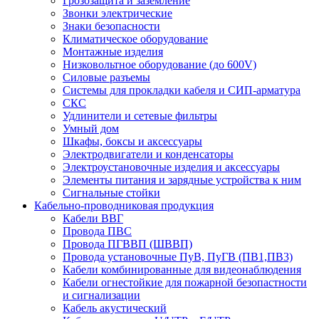
Грозозащита и заземление
Звонки электрические
Знаки безопасности
Климатическое оборудование
Монтажные изделия
Низковольтное оборудование (до 600V)
Силовые разъемы
Системы для прокладки кабеля и СИП-арматура
СКС
Удлинители и сетевые фильтры
Умный дом
Шкафы, боксы и аксессуары
Электродвигатели и конденсаторы
Электроустановочные изделия и аксессуары
Элементы питания и зарядные устройства к ним
Сигнальные стойки
Кабельно-проводниковая продукция
Кабели ВВГ
Провода ПВС
Провода ПГВВП (ШВВП)
Провода установочные ПуВ, ПуГВ (ПВ1,ПВ3)
Кабели комбинированные для видеонаблюдения
Кабели огнестойкие для пожарной безопастности
и сигнализации
Кабель акустический