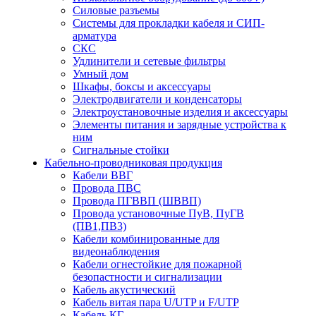
Силовые разъемы
Системы для прокладки кабеля и СИП-
арматура
СКС
Удлинители и сетевые фильтры
Умный дом
Шкафы, боксы и аксессуары
Электродвигатели и конденсаторы
Электроустановочные изделия и аксессуары
Элементы питания и зарядные устройства к
ним
Сигнальные стойки
Кабельно-проводниковая продукция
Кабели ВВГ
Провода ПВС
Провода ПГВВП (ШВВП)
Провода установочные ПуВ, ПуГВ
(ПВ1,ПВ3)
Кабели комбинированные для
видеонаблюдения
Кабели огнестойкие для пожарной
безопастности и сигнализации
Кабель акустический
Кабель витая пара U/UTP и F/UTP
Кабель КГ