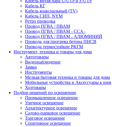
Кабель витая пара U/UTP и F/UTP
Кабель КГ
Кабель коаксиальный (TV)
Кабель СИП, NYM
Ретро проводка
Провод ПГВА / ПВАМ
Провод ПГВА / ПВАМ - CCA -
Провод ПГВА / ПВАМ - АЛЮМИНИЙ
Провода для прогрева бетона ПНСВ
Провода термостойкие РКГМ
Инструмент, техника и товары для дома
Автотовары
Видеонаблюдение
Замки
Инструменты
Мелкая бытовая техника и товары для дома
Мобильные устройства и Аксессуары к ним
Хозтовары
Подбор решений по освещению
Промышленное освещение
Уличное освещение
Архитектурное освещение
Садово-парковое освещение
Торговое освещение
Спортивное освещение