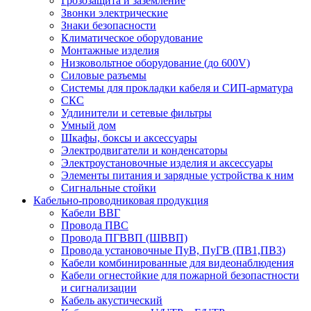
Грозозащита и заземление
Звонки электрические
Знаки безопасности
Климатическое оборудование
Монтажные изделия
Низковольтное оборудование (до 600V)
Силовые разъемы
Системы для прокладки кабеля и СИП-арматура
СКС
Удлинители и сетевые фильтры
Умный дом
Шкафы, боксы и аксессуары
Электродвигатели и конденсаторы
Электроустановочные изделия и аксессуары
Элементы питания и зарядные устройства к ним
Сигнальные стойки
Кабельно-проводниковая продукция
Кабели ВВГ
Провода ПВС
Провода ПГВВП (ШВВП)
Провода установочные ПуВ, ПуГВ (ПВ1,ПВ3)
Кабели комбинированные для видеонаблюдения
Кабели огнестойкие для пожарной безопастности
и сигнализации
Кабель акустический