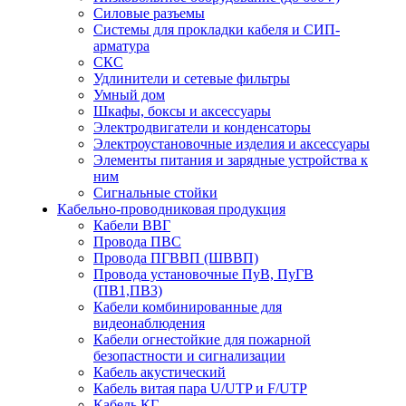
Силовые разъемы
Системы для прокладки кабеля и СИП-
арматура
СКС
Удлинители и сетевые фильтры
Умный дом
Шкафы, боксы и аксессуары
Электродвигатели и конденсаторы
Электроустановочные изделия и аксессуары
Элементы питания и зарядные устройства к
ним
Сигнальные стойки
Кабельно-проводниковая продукция
Кабели ВВГ
Провода ПВС
Провода ПГВВП (ШВВП)
Провода установочные ПуВ, ПуГВ
(ПВ1,ПВ3)
Кабели комбинированные для
видеонаблюдения
Кабели огнестойкие для пожарной
безопастности и сигнализации
Кабель акустический
Кабель витая пара U/UTP и F/UTP
Кабель КГ