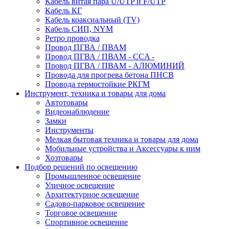
Кабель витая пара U/UTP и F/UTP
Кабель КГ
Кабель коаксиальный (TV)
Кабель СИП, NYM
Ретро проводка
Провод ПГВА / ПВАМ
Провод ПГВА / ПВАМ - CCA -
Провод ПГВА / ПВАМ - АЛЮМИНИЙ
Провода для прогрева бетона ПНСВ
Провода термостойкие РКГМ
Инструмент, техника и товары для дома
Автотовары
Видеонаблюдение
Замки
Инструменты
Мелкая бытовая техника и товары для дома
Мобильные устройства и Аксессуары к ним
Хозтовары
Подбор решений по освещению
Промышленное освещение
Уличное освещение
Архитектурное освещение
Садово-парковое освещение
Торговое освещение
Спортивное освещение