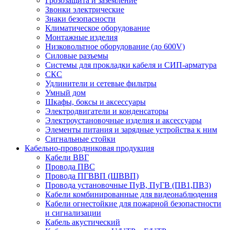
Грозозащита и заземление
Звонки электрические
Знаки безопасности
Климатическое оборудование
Монтажные изделия
Низковольтное оборудование (до 600V)
Силовые разъемы
Системы для прокладки кабеля и СИП-арматура
СКС
Удлинители и сетевые фильтры
Умный дом
Шкафы, боксы и аксессуары
Электродвигатели и конденсаторы
Электроустановочные изделия и аксессуары
Элементы питания и зарядные устройства к ним
Сигнальные стойки
Кабельно-проводниковая продукция
Кабели ВВГ
Провода ПВС
Провода ПГВВП (ШВВП)
Провода установочные ПуВ, ПуГВ (ПВ1,ПВ3)
Кабели комбинированные для видеонаблюдения
Кабели огнестойкие для пожарной безопастности
и сигнализации
Кабель акустический