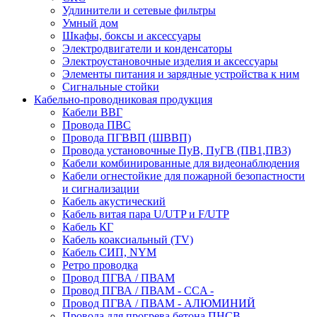
Удлинители и сетевые фильтры
Умный дом
Шкафы, боксы и аксессуары
Электродвигатели и конденсаторы
Электроустановочные изделия и аксессуары
Элементы питания и зарядные устройства к ним
Сигнальные стойки
Кабельно-проводниковая продукция
Кабели ВВГ
Провода ПВС
Провода ПГВВП (ШВВП)
Провода установочные ПуВ, ПуГВ (ПВ1,ПВ3)
Кабели комбинированные для видеонаблюдения
Кабели огнестойкие для пожарной безопастности
и сигнализации
Кабель акустический
Кабель витая пара U/UTP и F/UTP
Кабель КГ
Кабель коаксиальный (TV)
Кабель СИП, NYM
Ретро проводка
Провод ПГВА / ПВАМ
Провод ПГВА / ПВАМ - CCA -
Провод ПГВА / ПВАМ - АЛЮМИНИЙ
Провода для прогрева бетона ПНСВ