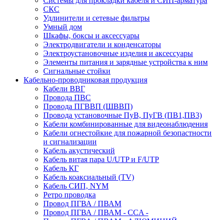
Системы для прокладки кабеля и СИП-арматура
СКС
Удлинители и сетевые фильтры
Умный дом
Шкафы, боксы и аксессуары
Электродвигатели и конденсаторы
Электроустановочные изделия и аксессуары
Элементы питания и зарядные устройства к ним
Сигнальные стойки
Кабельно-проводниковая продукция
Кабели ВВГ
Провода ПВС
Провода ПГВВП (ШВВП)
Провода установочные ПуВ, ПуГВ (ПВ1,ПВ3)
Кабели комбинированные для видеонаблюдения
Кабели огнестойкие для пожарной безопастности
и сигнализации
Кабель акустический
Кабель витая пара U/UTP и F/UTP
Кабель КГ
Кабель коаксиальный (TV)
Кабель СИП, NYM
Ретро проводка
Провод ПГВА / ПВАМ
Провод ПГВА / ПВАМ - CCA -