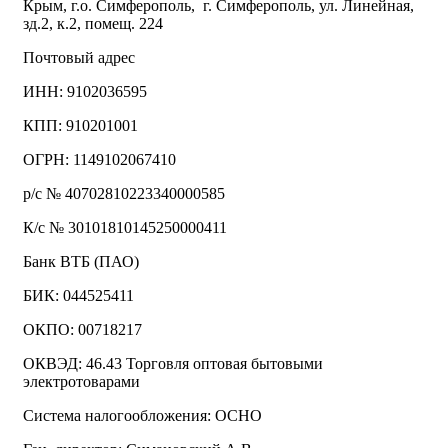
Крым, г.о. Симферополь, г. Симферополь, ул. Линейная,
зд.2, к.2, помещ. 224
Почтовый адрес
ИНН: 9102036595
КПП: 910201001
ОГРН: 1149102067410
р/с № 40702810223340000585
К/с № 30101810145250000411
Банк ВТБ (ПАО)
БИК: 044525411
ОКПО: 00718217
ОКВЭД: 46.43 Торговля оптовая бытовыми
электротоварами
Система налогообложения: ОСНО