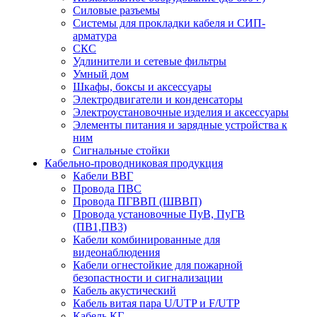
Силовые разъемы
Системы для прокладки кабеля и СИП-
арматура
СКС
Удлинители и сетевые фильтры
Умный дом
Шкафы, боксы и аксессуары
Электродвигатели и конденсаторы
Электроустановочные изделия и аксессуары
Элементы питания и зарядные устройства к
ним
Сигнальные стойки
Кабельно-проводниковая продукция
Кабели ВВГ
Провода ПВС
Провода ПГВВП (ШВВП)
Провода установочные ПуВ, ПуГВ
(ПВ1,ПВ3)
Кабели комбинированные для
видеонаблюдения
Кабели огнестойкие для пожарной
безопастности и сигнализации
Кабель акустический
Кабель витая пара U/UTP и F/UTP
Кабель КГ