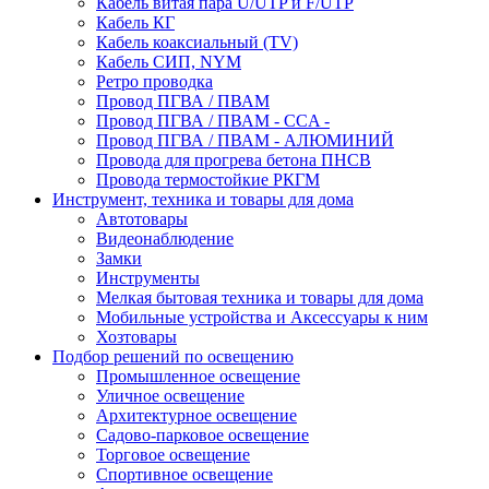
Кабель витая пара U/UTP и F/UTP
Кабель КГ
Кабель коаксиальный (TV)
Кабель СИП, NYM
Ретро проводка
Провод ПГВА / ПВАМ
Провод ПГВА / ПВАМ - CCA -
Провод ПГВА / ПВАМ - АЛЮМИНИЙ
Провода для прогрева бетона ПНСВ
Провода термостойкие РКГМ
Инструмент, техника и товары для дома
Автотовары
Видеонаблюдение
Замки
Инструменты
Мелкая бытовая техника и товары для дома
Мобильные устройства и Аксессуары к ним
Хозтовары
Подбор решений по освещению
Промышленное освещение
Уличное освещение
Архитектурное освещение
Садово-парковое освещение
Торговое освещение
Спортивное освещение