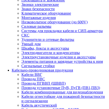
Грозозащита и заземление
Звонки электрические
Знаки безопасности
Климатическое оборудование
Монтажные изделия
Низковольтное оборудование (до 600V)
Силовые разъемы
Системы для прокладки кабеля и СИП-арматура
СКС
Удлинители и сетевые фильтры
Умный дом
Шкафы, боксы и аксессуары
Электродвигатели и конденсаторы
Электроустановочные изделия и аксессуары
Элементы питания и зарядные устройства к ним
Сигнальные стойки
Кабельно-проводниковая продукция
Кабели ВВГ
Провода ПВС
Провода ПГВВП (ШВВП)
Провода установочные ПуВ, ПуГВ (ПВ1,ПВ3)
Кабели комбинированные для видеонаблюдения
Кабели огнестойкие для пожарной безопастности
и сигнализации
Кабель акустический