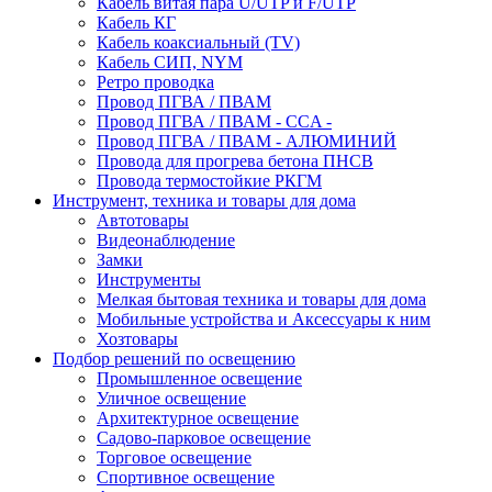
Кабель витая пара U/UTP и F/UTP
Кабель КГ
Кабель коаксиальный (TV)
Кабель СИП, NYM
Ретро проводка
Провод ПГВА / ПВАМ
Провод ПГВА / ПВАМ - CCA -
Провод ПГВА / ПВАМ - АЛЮМИНИЙ
Провода для прогрева бетона ПНСВ
Провода термостойкие РКГМ
Инструмент, техника и товары для дома
Автотовары
Видеонаблюдение
Замки
Инструменты
Мелкая бытовая техника и товары для дома
Мобильные устройства и Аксессуары к ним
Хозтовары
Подбор решений по освещению
Промышленное освещение
Уличное освещение
Архитектурное освещение
Садово-парковое освещение
Торговое освещение
Спортивное освещение