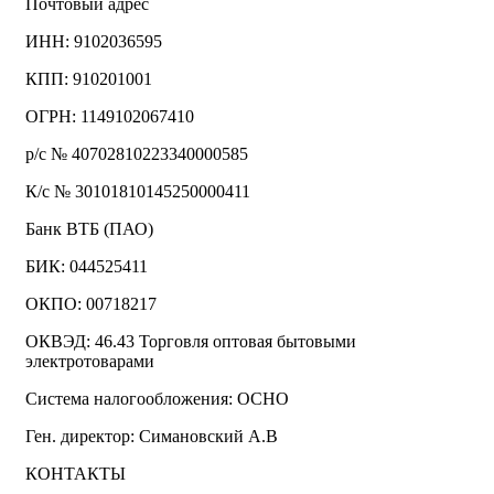
Почтовый адрес
ИНН: 9102036595
КПП: 910201001
ОГРН: 1149102067410
р/с № 40702810223340000585
К/с № 30101810145250000411
Банк ВТБ (ПАО)
БИК: 044525411
ОКПО: 00718217
ОКВЭД: 46.43 Торговля оптовая бытовыми
электротоварами
Система налогообложения: ОСНО
Ген. директор: Симановский А.В
КОНТАКТЫ