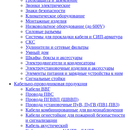
Грозозащита и заземление
Звонки электрические
Знаки безопасности
Климатическое оборудование
Монтажные изделия
Низковольтное оборудование (до 600V)
Силовые разъемы
Системы для прокладки кабеля и СИП-арматура
СКС
Удлинители и сетевые фильтры
Умный дом
Шкафы, боксы и аксессуары
Электродвигатели и конденсаторы
Электроустановочные изделия и аксессуары
Элементы питания и зарядные устройства к ним
Сигнальные стойки
Кабельно-проводниковая продукция
Кабели ВВГ
Провода ПВС
Провода ПГВВП (ШВВП)
Провода установочные ПуВ, ПуГВ (ПВ1,ПВ3)
Кабели комбинированные для видеонаблюдения
Кабели огнестойкие для пожарной безопастности
и сигнализации
Кабель акустический