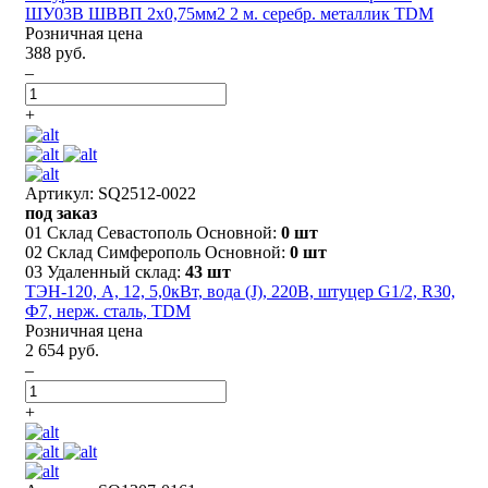
ШУ03В ШВВП 2х0,75мм2 2 м. серебр. металлик TDM
Розничная цена
388 руб.
–
+
Артикул: SQ2512-0022
под заказ
01 Склад Севастополь Основной:
0 шт
02 Склад Симферополь Основной:
0 шт
03 Удаленный склад:
43 шт
ТЭН-120, А, 12, 5,0кВт, вода (J), 220В, штуцер G1/2, R30,
Ф7, нерж. сталь, TDM
Розничная цена
2 654 руб.
–
+