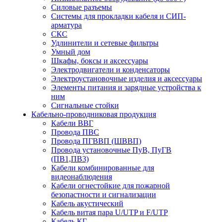
Силовые разъемы
Системы для прокладки кабеля и СИП-
арматура
СКС
Удлинители и сетевые фильтры
Умный дом
Шкафы, боксы и аксессуары
Электродвигатели и конденсаторы
Электроустановочные изделия и аксессуары
Элементы питания и зарядные устройства к
ним
Сигнальные стойки
Кабельно-проводниковая продукция
Кабели ВВГ
Провода ПВС
Провода ПГВВП (ШВВП)
Провода установочные ПуВ, ПуГВ
(ПВ1,ПВ3)
Кабели комбинированные для
видеонаблюдения
Кабели огнестойкие для пожарной
безопастности и сигнализации
Кабель акустический
Кабель витая пара U/UTP и F/UTP
Кабель КГ