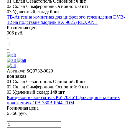
01 Склад Севастополь Основной:
0 шт
02 Склад Симферополь Основной:
0 шт
03 Удаленный склад:
0 шт
ТВ-Aнтенна комнатная для цифрового телевидения DVB-
Т2 на подставке (модель RX-9025) REXANT
Розничная цена
906 руб.
–
+
Артикул: SQ0732-0020
под заказ
01 Склад Севастополь Основной:
0 шт
02 Склад Симферополь Основной:
0 шт
03 Удаленный склад:
149 шт
Концевой выключатель КУ-703 У1 фиксация в крайних
положениях 10А 380В IP44 TDM
Розничная цена
6 366 руб.
–
+