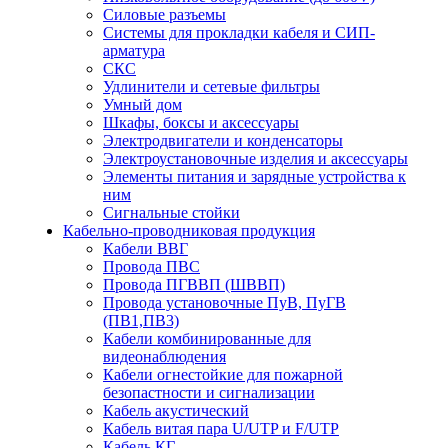
Силовые разъемы
Системы для прокладки кабеля и СИП-
арматура
СКС
Удлинители и сетевые фильтры
Умный дом
Шкафы, боксы и аксессуары
Электродвигатели и конденсаторы
Электроустановочные изделия и аксессуары
Элементы питания и зарядные устройства к
ним
Сигнальные стойки
Кабельно-проводниковая продукция
Кабели ВВГ
Провода ПВС
Провода ПГВВП (ШВВП)
Провода установочные ПуВ, ПуГВ
(ПВ1,ПВ3)
Кабели комбинированные для
видеонаблюдения
Кабели огнестойкие для пожарной
безопастности и сигнализации
Кабель акустический
Кабель витая пара U/UTP и F/UTP
Кабель КГ