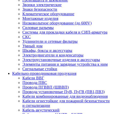
Грозозащита и заземление
Звонки электрические
Знаки безопасности
Климатическое оборудование
Монтажные изделия
Низковольтное оборудование (до 600V)
Силовые разъемы
Системы для прокладки кабеля и СИП-арматура
СКС
Удлинители и сетевые фильтры
Умный дом
Шкафы, боксы и аксессуары
Электродвигатели и конденсаторы
Электроустановочные изделия и аксессуары
Элементы питания и зарядные устройства к ним
Сигнальные стойки
Кабельно-проводниковая продукция
Кабели ВВГ
Провода ПВС
Провода ПГВВП (ШВВП)
Провода установочные ПуВ, ПуГВ (ПВ1,ПВ3)
Кабели комбинированные для видеонаблюдения
Кабели огнестойкие для пожарной безопастности
и сигнализации
Кабель акустический