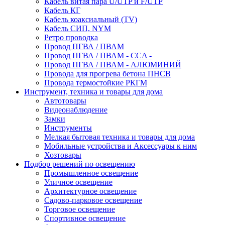
Кабель витая пара U/UTP и F/UTP
Кабель КГ
Кабель коаксиальный (TV)
Кабель СИП, NYM
Ретро проводка
Провод ПГВА / ПВАМ
Провод ПГВА / ПВАМ - CCA -
Провод ПГВА / ПВАМ - АЛЮМИНИЙ
Провода для прогрева бетона ПНСВ
Провода термостойкие РКГМ
Инструмент, техника и товары для дома
Автотовары
Видеонаблюдение
Замки
Инструменты
Мелкая бытовая техника и товары для дома
Мобильные устройства и Аксессуары к ним
Хозтовары
Подбор решений по освещению
Промышленное освещение
Уличное освещение
Архитектурное освещение
Садово-парковое освещение
Торговое освещение
Спортивное освещение