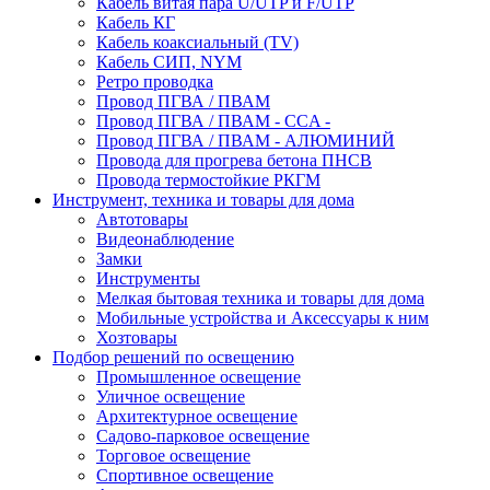
Кабель витая пара U/UTP и F/UTP
Кабель КГ
Кабель коаксиальный (TV)
Кабель СИП, NYM
Ретро проводка
Провод ПГВА / ПВАМ
Провод ПГВА / ПВАМ - CCA -
Провод ПГВА / ПВАМ - АЛЮМИНИЙ
Провода для прогрева бетона ПНСВ
Провода термостойкие РКГМ
Инструмент, техника и товары для дома
Автотовары
Видеонаблюдение
Замки
Инструменты
Мелкая бытовая техника и товары для дома
Мобильные устройства и Аксессуары к ним
Хозтовары
Подбор решений по освещению
Промышленное освещение
Уличное освещение
Архитектурное освещение
Садово-парковое освещение
Торговое освещение
Спортивное освещение