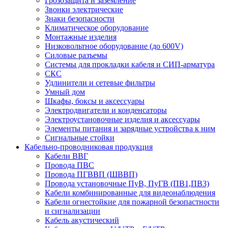
Грозозащита и заземление
Звонки электрические
Знаки безопасности
Климатическое оборудование
Монтажные изделия
Низковольтное оборудование (до 600V)
Силовые разъемы
Системы для прокладки кабеля и СИП-арматура
СКС
Удлинители и сетевые фильтры
Умный дом
Шкафы, боксы и аксессуары
Электродвигатели и конденсаторы
Электроустановочные изделия и аксессуары
Элементы питания и зарядные устройства к ним
Сигнальные стойки
Кабельно-проводниковая продукция
Кабели ВВГ
Провода ПВС
Провода ПГВВП (ШВВП)
Провода установочные ПуВ, ПуГВ (ПВ1,ПВ3)
Кабели комбинированные для видеонаблюдения
Кабели огнестойкие для пожарной безопастности
и сигнализации
Кабель акустический