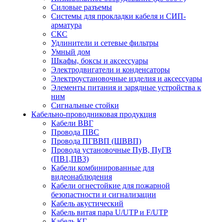
Силовые разъемы
Системы для прокладки кабеля и СИП-
арматура
СКС
Удлинители и сетевые фильтры
Умный дом
Шкафы, боксы и аксессуары
Электродвигатели и конденсаторы
Электроустановочные изделия и аксессуары
Элементы питания и зарядные устройства к
ним
Сигнальные стойки
Кабельно-проводниковая продукция
Кабели ВВГ
Провода ПВС
Провода ПГВВП (ШВВП)
Провода установочные ПуВ, ПуГВ
(ПВ1,ПВ3)
Кабели комбинированные для
видеонаблюдения
Кабели огнестойкие для пожарной
безопастности и сигнализации
Кабель акустический
Кабель витая пара U/UTP и F/UTP
Кабель КГ