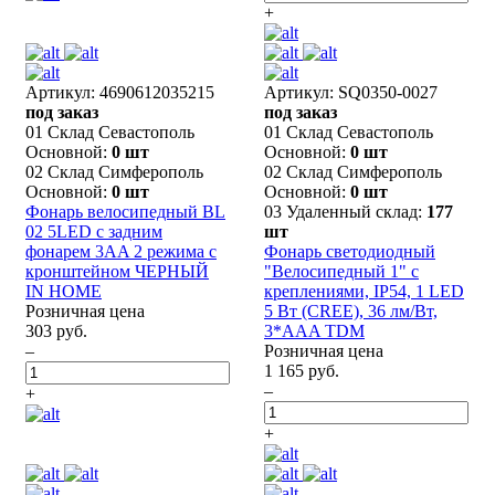
+
Артикул: 4690612035215
Артикул: SQ0350-0027
под заказ
под заказ
01 Склад Севастополь
01 Склад Севастополь
Основной:
0 шт
Основной:
0 шт
02 Склад Симферополь
02 Склад Симферополь
Основной:
0 шт
Основной:
0 шт
Фонарь велосипедный BL
03 Удаленный склад:
177
02 5LED с задним
шт
фонарем 3AA 2 режима с
Фонарь светодиодный
кронштейном ЧЕРНЫЙ
"Велосипедный 1" с
IN HOME
креплениями, IP54, 1 LED
Розничная цена
5 Вт (CREE), 36 лм/Вт,
303 руб.
3*AAA TDM
–
Розничная цена
1 165 руб.
–
+
+