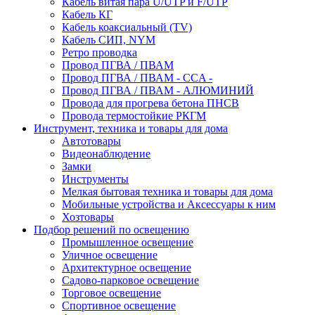
Кабель витая пара U/UTP и F/UTP
Кабель КГ
Кабель коаксиальный (TV)
Кабель СИП, NYM
Ретро проводка
Провод ПГВА / ПВАМ
Провод ПГВА / ПВАМ - CCA -
Провод ПГВА / ПВАМ - АЛЮМИНИЙ
Провода для прогрева бетона ПНСВ
Провода термостойкие РКГМ
Инструмент, техника и товары для дома
Автотовары
Видеонаблюдение
Замки
Инструменты
Мелкая бытовая техника и товары для дома
Мобильные устройства и Аксессуары к ним
Хозтовары
Подбор решений по освещению
Промышленное освещение
Уличное освещение
Архитектурное освещение
Садово-парковое освещение
Торговое освещение
Спортивное освещение