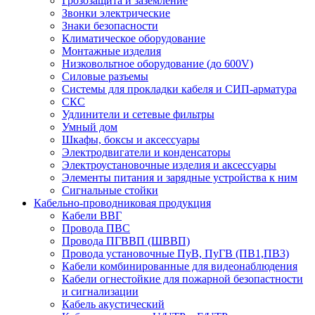
Грозозащита и заземление
Звонки электрические
Знаки безопасности
Климатическое оборудование
Монтажные изделия
Низковольтное оборудование (до 600V)
Силовые разъемы
Системы для прокладки кабеля и СИП-арматура
СКС
Удлинители и сетевые фильтры
Умный дом
Шкафы, боксы и аксессуары
Электродвигатели и конденсаторы
Электроустановочные изделия и аксессуары
Элементы питания и зарядные устройства к ним
Сигнальные стойки
Кабельно-проводниковая продукция
Кабели ВВГ
Провода ПВС
Провода ПГВВП (ШВВП)
Провода установочные ПуВ, ПуГВ (ПВ1,ПВ3)
Кабели комбинированные для видеонаблюдения
Кабели огнестойкие для пожарной безопастности
и сигнализации
Кабель акустический