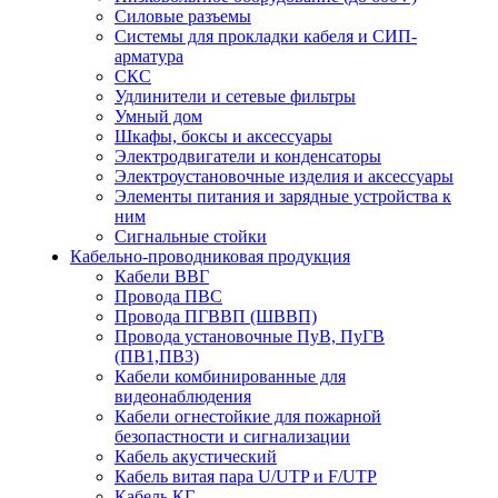
Силовые разъемы
Системы для прокладки кабеля и СИП-
арматура
СКС
Удлинители и сетевые фильтры
Умный дом
Шкафы, боксы и аксессуары
Электродвигатели и конденсаторы
Электроустановочные изделия и аксессуары
Элементы питания и зарядные устройства к
ним
Сигнальные стойки
Кабельно-проводниковая продукция
Кабели ВВГ
Провода ПВС
Провода ПГВВП (ШВВП)
Провода установочные ПуВ, ПуГВ
(ПВ1,ПВ3)
Кабели комбинированные для
видеонаблюдения
Кабели огнестойкие для пожарной
безопастности и сигнализации
Кабель акустический
Кабель витая пара U/UTP и F/UTP
Кабель КГ