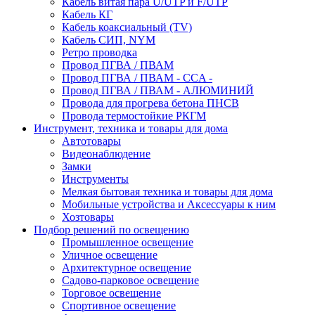
Кабель витая пара U/UTP и F/UTP
Кабель КГ
Кабель коаксиальный (TV)
Кабель СИП, NYM
Ретро проводка
Провод ПГВА / ПВАМ
Провод ПГВА / ПВАМ - CCA -
Провод ПГВА / ПВАМ - АЛЮМИНИЙ
Провода для прогрева бетона ПНСВ
Провода термостойкие РКГМ
Инструмент, техника и товары для дома
Автотовары
Видеонаблюдение
Замки
Инструменты
Мелкая бытовая техника и товары для дома
Мобильные устройства и Аксессуары к ним
Хозтовары
Подбор решений по освещению
Промышленное освещение
Уличное освещение
Архитектурное освещение
Садово-парковое освещение
Торговое освещение
Спортивное освещение