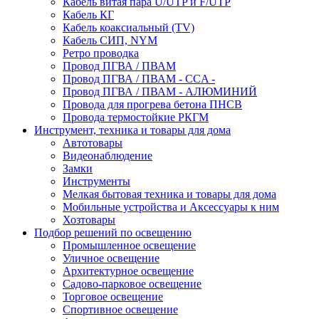
Кабель витая пара U/UTP и F/UTP
Кабель КГ
Кабель коаксиальный (TV)
Кабель СИП, NYM
Ретро проводка
Провод ПГВА / ПВАМ
Провод ПГВА / ПВАМ - CCA -
Провод ПГВА / ПВАМ - АЛЮМИНИЙ
Провода для прогрева бетона ПНСВ
Провода термостойкие РКГМ
Инструмент, техника и товары для дома
Автотовары
Видеонаблюдение
Замки
Инструменты
Мелкая бытовая техника и товары для дома
Мобильные устройства и Аксессуары к ним
Хозтовары
Подбор решений по освещению
Промышленное освещение
Уличное освещение
Архитектурное освещение
Садово-парковое освещение
Торговое освещение
Спортивное освещение