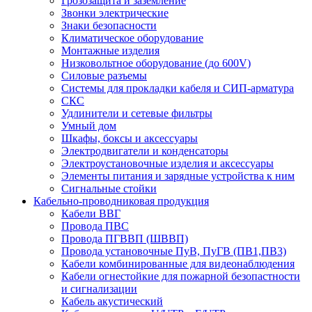
Грозозащита и заземление
Звонки электрические
Знаки безопасности
Климатическое оборудование
Монтажные изделия
Низковольтное оборудование (до 600V)
Силовые разъемы
Системы для прокладки кабеля и СИП-арматура
СКС
Удлинители и сетевые фильтры
Умный дом
Шкафы, боксы и аксессуары
Электродвигатели и конденсаторы
Электроустановочные изделия и аксессуары
Элементы питания и зарядные устройства к ним
Сигнальные стойки
Кабельно-проводниковая продукция
Кабели ВВГ
Провода ПВС
Провода ПГВВП (ШВВП)
Провода установочные ПуВ, ПуГВ (ПВ1,ПВ3)
Кабели комбинированные для видеонаблюдения
Кабели огнестойкие для пожарной безопастности
и сигнализации
Кабель акустический