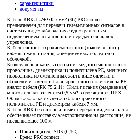
характеристики
документы
Кабель КВК-П-2+2х0.5 мм? (96) PROconnect
предназначен для передачи телевизионных сигналов в
системах видеонаблюдения с одновременным
подключением питания и/или передачи сигналов
управления.
Кабель состоит из радиочастотного (коаксиального)
кабеля и жил питания, объединенных под единой
оболочкой.
Коаксиальный кабель состоит из медного монолитного
проводника, диэлектрика из полиэтилена PE, внешнего
проводника из омедненных жил в виде оплетки и
оболочки из светостабилизированного полиэтилена PE,
аналог кабеля (РК-75-2-11). Жила питания (омедненная)
многожильная, сечением 0,5 мм? в изоляции из ПВХ.
Общая оболочка из светостабилизированного
полиэтилена PE и диаметром кабеля 7 мм.
Кабель КВК без потерь и помех передает видеосигнал и
обеспечивает поставку электропитания на расстояние, не
превышающее 100 м.
Производитель
SDS (СДС)
Бренд
PROconnect