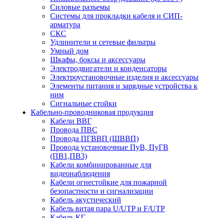
Силовые разъемы
Системы для прокладки кабеля и СИП-
арматура
СКС
Удлинители и сетевые фильтры
Умный дом
Шкафы, боксы и аксессуары
Электродвигатели и конденсаторы
Электроустановочные изделия и аксессуары
Элементы питания и зарядные устройства к
ним
Сигнальные стойки
Кабельно-проводниковая продукция
Кабели ВВГ
Провода ПВС
Провода ПГВВП (ШВВП)
Провода установочные ПуВ, ПуГВ
(ПВ1,ПВ3)
Кабели комбинированные для
видеонаблюдения
Кабели огнестойкие для пожарной
безопастности и сигнализации
Кабель акустический
Кабель витая пара U/UTP и F/UTP
Кабель КГ