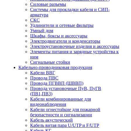
Силовые разъемы
Системы для прокладки кабеля и СИП-
арматура
СКС
Удлинители и сетевые фильтры
Умный дом
Шкафы, боксы и аксессуары
Электродвигатели и конденсаторы
Электроустановочные изделия и аксессуары
Элементы питания и зарядные устройства к
ним
Сигнальные стойки
Кабельно-проводниковая продукция
Кабели ВВГ
Провода ПВС
Провода ПГВВП (ШВВП)
Провода установочные ПуВ, ПуГВ
(ПВ1,ПВ3)
Кабели комбинированные для
видеонаблюдения
Кабели огнестойкие для пожарной
безопастности и сигнализации
Кабель акустический
Кабель витая пара U/UTP и F/UTP
Кабель КГ