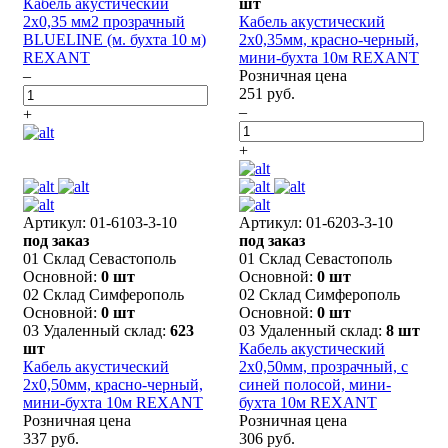
Кабель акустический
шт
2х0,35 мм2 прозрачный
Кабель акустический
BLUELINE (м. бухта 10 м)
2х0,35мм, красно-черный,
REXANT
мини-бухта 10м REXANT
–
Розничная цена
251 руб.
–
+
+
Артикул: 01-6103-3-10
Артикул: 01-6203-3-10
под заказ
под заказ
01 Склад Севастополь
01 Склад Севастополь
Основной:
0 шт
Основной:
0 шт
02 Склад Симферополь
02 Склад Симферополь
Основной:
0 шт
Основной:
0 шт
03 Удаленный склад:
623
03 Удаленный склад:
8 шт
шт
Кабель акустический
Кабель акустический
2х0,50мм, прозрачный, с
2х0,50мм, красно-черный,
синей полосой, мини-
мини-бухта 10м REXANT
бухта 10м REXANT
Розничная цена
Розничная цена
337 руб.
306 руб.