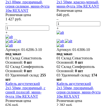
2х1,00мм, прозрачный,
2х1,50мм, красно-черный,
серия силикон, мини-бухта
мини-бухта 10м REXANT
10м REXANT
Розничная цена
Розничная цена
646 руб.
1 427 руб.
–
–
+
+
Артикул: 01-6206-3-10
Артикул: 01-6306-10
под заказ
под заказ
01 Склад Севастополь
01 Склад Севастополь
Основной:
0 шт
Основной:
0 шт
02 Склад Симферополь
02 Склад Симферополь
Основной:
0 шт
Основной:
0 шт
03 Удаленный склад:
255
03 Удаленный склад:
174
шт
шт
Кабель акустический
Кабель акустический
2х1,50мм, прозрачный, с
2х1,50мм, прозрачный,
синей полосой, мини-
серия силикон, мини-бухта
бухта 10м REXANT
10м REXANT
Розничная цена
Розничная цена
626 руб.
2 282 руб.