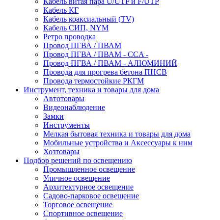
Кабель витая пара U/UTP и F/UTP
Кабель КГ
Кабель коаксиальный (TV)
Кабель СИП, NYM
Ретро проводка
Провод ПГВА / ПВАМ
Провод ПГВА / ПВАМ - CCA -
Провод ПГВА / ПВАМ - АЛЮМИНИЙ
Провода для прогрева бетона ПНСВ
Провода термостойкие РКГМ
Инструмент, техника и товары для дома
Автотовары
Видеонаблюдение
Замки
Инструменты
Мелкая бытовая техника и товары для дома
Мобильные устройства и Аксессуары к ним
Хозтовары
Подбор решений по освещению
Промышленное освещение
Уличное освещение
Архитектурное освещение
Садово-парковое освещение
Торговое освещение
Спортивное освещение