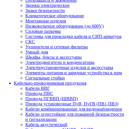
Грозозащита и заземление
Звонки электрические
Знаки безопасности
Климатическое оборудование
Монтажные изделия
Низковольтное оборудование (до 600V)
Силовые разъемы
Системы для прокладки кабеля и СИП-арматура
СКС
Удлинители и сетевые фильтры
Умный дом
Шкафы, боксы и аксессуары
Электродвигатели и конденсаторы
Электроустановочные изделия и аксессуары
Элементы питания и зарядные устройства к ним
Сигнальные стойки
Кабельно-проводниковая продукция
Кабели ВВГ
Провода ПВС
Провода ПГВВП (ШВВП)
Провода установочные ПуВ, ПуГВ (ПВ1,ПВ3)
Кабели комбинированные для видеонаблюдения
Кабели огнестойкие для пожарной безопастности
и сигнализации
Кабель акустический