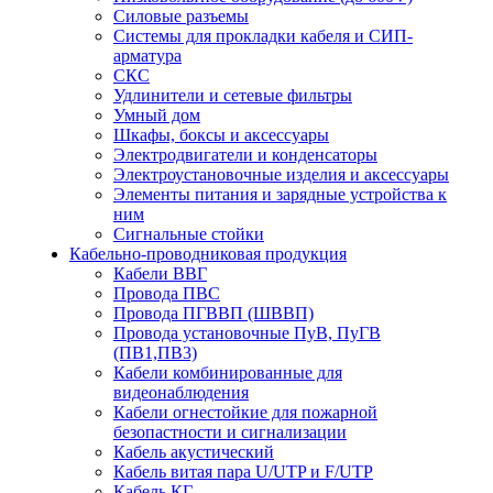
Силовые разъемы
Системы для прокладки кабеля и СИП-
арматура
СКС
Удлинители и сетевые фильтры
Умный дом
Шкафы, боксы и аксессуары
Электродвигатели и конденсаторы
Электроустановочные изделия и аксессуары
Элементы питания и зарядные устройства к
ним
Сигнальные стойки
Кабельно-проводниковая продукция
Кабели ВВГ
Провода ПВС
Провода ПГВВП (ШВВП)
Провода установочные ПуВ, ПуГВ
(ПВ1,ПВ3)
Кабели комбинированные для
видеонаблюдения
Кабели огнестойкие для пожарной
безопастности и сигнализации
Кабель акустический
Кабель витая пара U/UTP и F/UTP
Кабель КГ