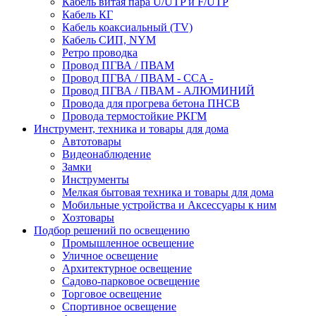
Кабель витая пара U/UTP и F/UTP
Кабель КГ
Кабель коаксиальный (TV)
Кабель СИП, NYM
Ретро проводка
Провод ПГВА / ПВАМ
Провод ПГВА / ПВАМ - CCA -
Провод ПГВА / ПВАМ - АЛЮМИНИЙ
Провода для прогрева бетона ПНСВ
Провода термостойкие РКГМ
Инструмент, техника и товары для дома
Автотовары
Видеонаблюдение
Замки
Инструменты
Мелкая бытовая техника и товары для дома
Мобильные устройства и Аксессуары к ним
Хозтовары
Подбор решений по освещению
Промышленное освещение
Уличное освещение
Архитектурное освещение
Садово-парковое освещение
Торговое освещение
Спортивное освещение