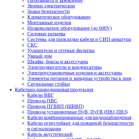
Грозозащита и заземление
Звонки электрические
Знаки безопасности
Климатическое оборудование
Монтажные изделия
Низковольтное оборудование (до 600V)
Силовые разъемы
Системы для прокладки кабеля и СИП-арматура
СКС
Удлинители и сетевые фильтры
Умный дом
Шкафы, боксы и аксессуары
Электродвигатели и конденсаторы
Электроустановочные изделия и аксессуары
Элементы питания и зарядные устройства к ним
Сигнальные стойки
Кабельно-проводниковая продукция
Кабели ВВГ
Провода ПВС
Провода ПГВВП (ШВВП)
Провода установочные ПуВ, ПуГВ (ПВ1,ПВ3)
Кабели комбинированные для видеонаблюдения
Кабели огнестойкие для пожарной безопастности
и сигнализации
Кабель акустический