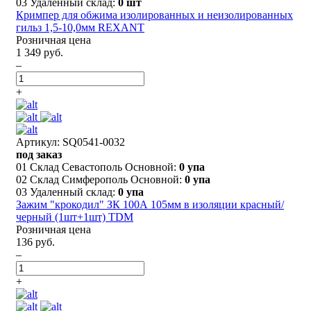
03 Удаленный склад:
0 шт
Кримпер для обжима изолированных и неизолированных
гильз 1,5-10,0мм REXANT
Розничная цена
1 349 руб.
–
+
Артикул: SQ0541-0032
под заказ
01 Склад Севастополь Основной:
0 упа
02 Склад Симферополь Основной:
0 упа
03 Удаленный склад:
0 упа
Зажим "крокодил" ЗК 100А 105мм в изоляции красный/
черный (1шт+1шт) TDM
Розничная цена
136 руб.
–
+