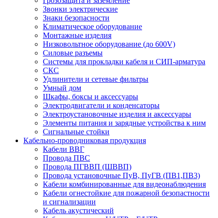
Грозозащита и заземление
Звонки электрические
Знаки безопасности
Климатическое оборудование
Монтажные изделия
Низковольтное оборудование (до 600V)
Силовые разъемы
Системы для прокладки кабеля и СИП-арматура
СКС
Удлинители и сетевые фильтры
Умный дом
Шкафы, боксы и аксессуары
Электродвигатели и конденсаторы
Электроустановочные изделия и аксессуары
Элементы питания и зарядные устройства к ним
Сигнальные стойки
Кабельно-проводниковая продукция
Кабели ВВГ
Провода ПВС
Провода ПГВВП (ШВВП)
Провода установочные ПуВ, ПуГВ (ПВ1,ПВ3)
Кабели комбинированные для видеонаблюдения
Кабели огнестойкие для пожарной безопастности
и сигнализации
Кабель акустический