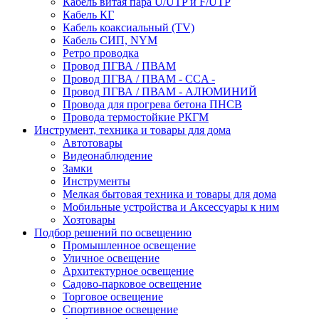
Кабель витая пара U/UTP и F/UTP
Кабель КГ
Кабель коаксиальный (TV)
Кабель СИП, NYM
Ретро проводка
Провод ПГВА / ПВАМ
Провод ПГВА / ПВАМ - CCA -
Провод ПГВА / ПВАМ - АЛЮМИНИЙ
Провода для прогрева бетона ПНСВ
Провода термостойкие РКГМ
Инструмент, техника и товары для дома
Автотовары
Видеонаблюдение
Замки
Инструменты
Мелкая бытовая техника и товары для дома
Мобильные устройства и Аксессуары к ним
Хозтовары
Подбор решений по освещению
Промышленное освещение
Уличное освещение
Архитектурное освещение
Садово-парковое освещение
Торговое освещение
Спортивное освещение