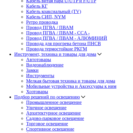
Кабель витая пара U/UTP и F/UTP
Кабель КГ
Кабель коаксиальный (TV)
Кабель СИП, NYM
Ретро проводка
Провод ПГВА / ПВАМ
Провод ПГВА / ПВАМ - CCA -
Провод ПГВА / ПВАМ - АЛЮМИНИЙ
Провода для прогрева бетона ПНСВ
Провода термостойкие РКГМ
Инструмент, техника и товары для дома
Автотовары
Видеонаблюдение
Замки
Инструменты
Мелкая бытовая техника и товары для дома
Мобильные устройства и Аксессуары к ним
Хозтовары
Подбор решений по освещению
Промышленное освещение
Уличное освещение
Архитектурное освещение
Садово-парковое освещение
Торговое освещение
Спортивное освещение