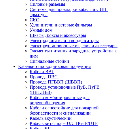
Силовые разъемы
Системы для прокладки кабеля и СИП-
арматура
СКС
Удлинители и сетевые фильтры
Умный дом
Шкафы, боксы и аксессуары
Электродвигатели и конденсаторы
Электроустановочные изделия и аксессуары
Элементы питания и зарядные устройства к
ним
Сигнальные стойки
Кабельно-проводниковая продукция
Кабели ВВГ
Провода ПВС
Провода ПГВВП (ШВВП)
Провода установочные ПуВ, ПуГВ
(ПВ1,ПВ3)
Кабели комбинированные для
видеонаблюдения
Кабели огнестойкие для пожарной
безопастности и сигнализации
Кабель акустический
Кабель витая пара U/UTP и F/UTP
Кабель КГ