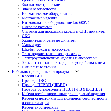
Грозозащита и заземление
Звонки электрические
Знаки безопасности
Климатическое оборудование
Монтажные изделия
Низковольтное оборудование (до 600V)
Силовые разъемы
Системы для прокладки кабеля и СИП-арматура
СКС
Удлинители и сетевые фильтры
Умный дом
Шкафы, боксы и аксессуары
Электродвигатели и конденсаторы
Электроустановочные изделия и аксессуары
Элементы питания и зарядные устройства к ним
Сигнальные стойки
Кабельно-проводниковая продукция
Кабели ВВГ
Провода ПВС
Провода ПГВВП (ШВВП)
Провода установочные ПуВ, ПуГВ (ПВ1,ПВ3)
Кабели комбинированные для видеонаблюдения
Кабели огнестойкие для пожарной безопастности
и сигнализации
Кабель акустический