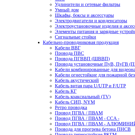
Удлинители и сетевые фильтры
Умный дом
Шкафы, боксы и аксессуары
Электродвигатели и конденсаторы
Электроустановочные изделия и аксе
Элементы питания и зарядные устрой
Сигнальные стойки
Кабельно-проводниковая продукция
Кабели ВВГ
Провода ПВС
Провода ПГВВП (ШВВП)
Провода установочные ПуВ, ПуГВ (
Кабели комбинированные для видеон
Кабели огнестойкие для пожарной без
Кабель акустический
Кабель витая пара U/UTP и F/UTP
Кабель КГ
Кабель коаксиальный (TV)
Кабель СИП, NYM
Ретро проводка
Провод ПГВА / ПВАМ
Провод ПГВА / ПВАМ - CCA -
Провод ПГВА / ПВАМ - АЛЮМИНИ
Провода для прогрева бетона ПНСВ
Провода термостойкие РКГМ