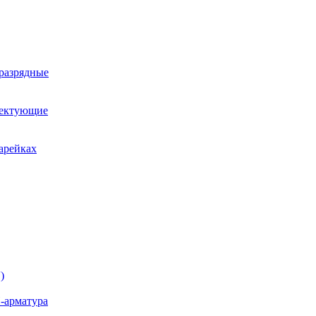
оразрядные
лектующие
арейках
)
-арматура