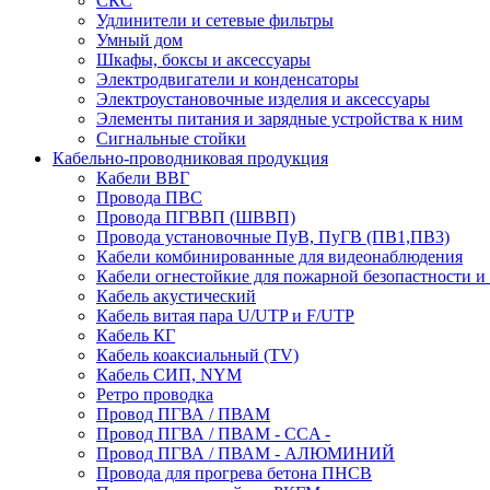
СКС
Удлинители и сетевые фильтры
Умный дом
Шкафы, боксы и аксессуары
Электродвигатели и конденсаторы
Электроустановочные изделия и аксессуары
Элементы питания и зарядные устройства к ним
Сигнальные стойки
Кабельно-проводниковая продукция
Кабели ВВГ
Провода ПВС
Провода ПГВВП (ШВВП)
Провода установочные ПуВ, ПуГВ (ПВ1,ПВ3)
Кабели комбинированные для видеонаблюдения
Кабели огнестойкие для пожарной безопастности и
Кабель акустический
Кабель витая пара U/UTP и F/UTP
Кабель КГ
Кабель коаксиальный (TV)
Кабель СИП, NYM
Ретро проводка
Провод ПГВА / ПВАМ
Провод ПГВА / ПВАМ - CCA -
Провод ПГВА / ПВАМ - АЛЮМИНИЙ
Провода для прогрева бетона ПНСВ