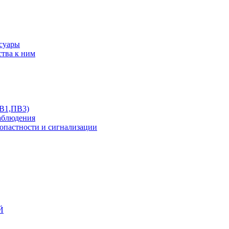
ссуары
ства к ним
ПВ1,ПВ3)
аблюдения
опастности и сигнализации
Й