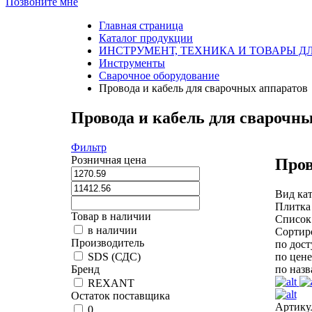
Позвоните мне
Главная страница
Каталог продукции
ИНСТРУМЕНТ, ТЕХНИКА И ТОВАРЫ Д
Инструменты
Сварочное оборудование
Провода и кабель для сварочных аппаратов
Провода и кабель для сварочн
Фильтр
Розничная цена
Пров
Вид кат
Плитка
Товар в наличии
Список
в наличии
Сортир
Производитель
по дос
по цене
SDS (СДС)
по наз
Бренд
REXANT
Остаток поставщика
Артикул
0