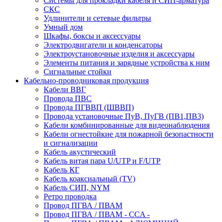
Системы для прокладки кабеля и СИП-арматура
СКС
Удлинители и сетевые фильтры
Умный дом
Шкафы, боксы и аксессуары
Электродвигатели и конденсаторы
Электроустановочные изделия и аксессуары
Элементы питания и зарядные устройства к ним
Сигнальные стойки
Кабельно-проводниковая продукция
Кабели ВВГ
Провода ПВС
Провода ПГВВП (ШВВП)
Провода установочные ПуВ, ПуГВ (ПВ1,ПВ3)
Кабели комбинированные для видеонаблюдения
Кабели огнестойкие для пожарной безопастности
и сигнализации
Кабель акустический
Кабель витая пара U/UTP и F/UTP
Кабель КГ
Кабель коаксиальный (TV)
Кабель СИП, NYM
Ретро проводка
Провод ПГВА / ПВАМ
Провод ПГВА / ПВАМ - CCA -