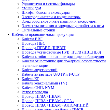
Удлинители и сетевые фильтры
Умный дом
Шкафы, боксы и аксессуары
Электродвигатели и конденсаторы
Электроустановочные изделия и аксессуары
Элементы питания и зарядные устройства к ним
Сигнальные стойки
Кабельно-проводниковая продукция
Кабели ВВГ
Провода ПВС
Провода ПГВВП (ШВВП)
Провода установочные ПуВ, ПуГВ (ПВ1,ПВ3)
Кабели комбинированные для видеонаблюдения
Кабели огнестойкие для пожарной безопастности
и сигнализации
Кабель акустический
Кабель витая пара U/UTP и F/UTP
Кабель КГ
Кабель коаксиальный (TV)
Кабель СИП, NYM
Ретро проводка
Провод ПГВА / ПВАМ
Провод ПГВА / ПВАМ - CCA -
Провод ПГВА / ПВАМ - АЛЮМИНИЙ
Провода для прогрева бетона ПНСВ