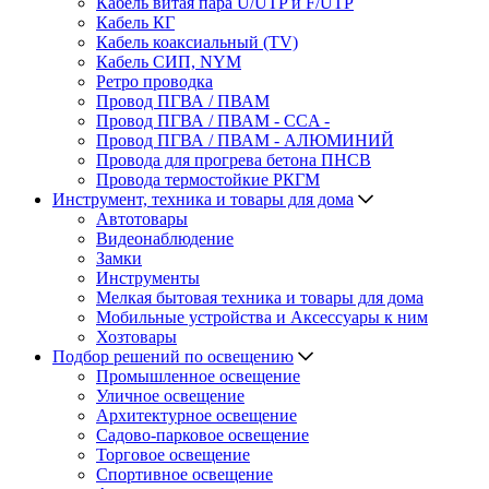
Кабель витая пара U/UTP и F/UTP
Кабель КГ
Кабель коаксиальный (TV)
Кабель СИП, NYM
Ретро проводка
Провод ПГВА / ПВАМ
Провод ПГВА / ПВАМ - CCA -
Провод ПГВА / ПВАМ - АЛЮМИНИЙ
Провода для прогрева бетона ПНСВ
Провода термостойкие РКГМ
Инструмент, техника и товары для дома
Автотовары
Видеонаблюдение
Замки
Инструменты
Мелкая бытовая техника и товары для дома
Мобильные устройства и Аксессуары к ним
Хозтовары
Подбор решений по освещению
Промышленное освещение
Уличное освещение
Архитектурное освещение
Садово-парковое освещение
Торговое освещение
Спортивное освещение