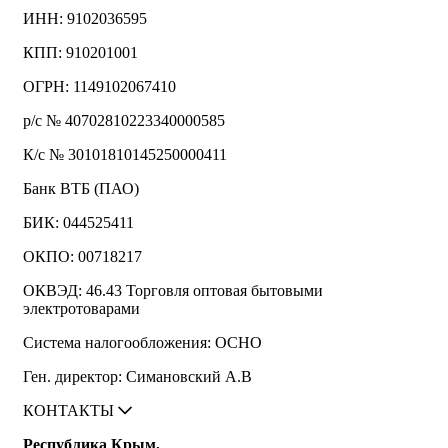
ИНН: 9102036595
КПП: 910201001
ОГРН: 1149102067410
р/с № 40702810223340000585
К/с № 30101810145250000411
Банк ВТБ (ПАО)
БИК: 044525411
ОКПО: 00718217
ОКВЭД: 46.43 Торговля оптовая бытовыми
электротоварами
Система налогообложения: ОСНО
Ген. директор: Симановский А.В
КОНТАКТЫ
Республика Крым,