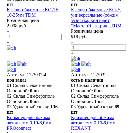
шт
шт
Клещи обжимные КО-7E
Клещи обжимные КО-У,
10-35мм TDM
универсальные (обжим,
Розничная цена
зачистка, винторез),
2 098 руб.
"МастерЭлектрик" TDM
–
Розничная цена
918 руб.
–
+
+
Артикул: 12-3032-4
Артикул: 12-3032
под заказ
есть в наличии
01 Склад Севастополь
01 Склад Севастополь
Основной:
0 шт
Основной:
0 шт
02 Склад Симферополь
02 Склад Симферополь
Основной:
0 шт
Основной:
1 шт
03 Удаленный склад:
136
03 Удаленный склад:
89
шт
шт
Кримпер для обжима
Кримпер для обжима
автоклемм 0,10-6,0мм
автоклемм 0,10-6,0мм
PROconnect
REXANT