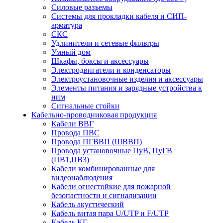
Силовые разъемы
Системы для прокладки кабеля и СИП-
арматура
СКС
Удлинители и сетевые фильтры
Умный дом
Шкафы, боксы и аксессуары
Электродвигатели и конденсаторы
Электроустановочные изделия и аксессуары
Элементы питания и зарядные устройства к
ним
Сигнальные стойки
Кабельно-проводниковая продукция
Кабели ВВГ
Провода ПВС
Провода ПГВВП (ШВВП)
Провода установочные ПуВ, ПуГВ
(ПВ1,ПВ3)
Кабели комбинированные для
видеонаблюдения
Кабели огнестойкие для пожарной
безопастности и сигнализации
Кабель акустический
Кабель витая пара U/UTP и F/UTP
Кабель КГ