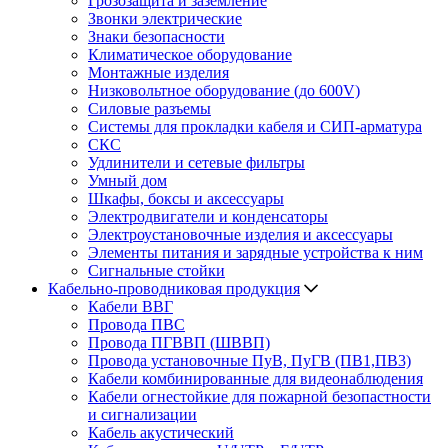
Грозозащита и заземление
Звонки электрические
Знаки безопасности
Климатическое оборудование
Монтажные изделия
Низковольтное оборудование (до 600V)
Силовые разъемы
Системы для прокладки кабеля и СИП-арматура
СКС
Удлинители и сетевые фильтры
Умный дом
Шкафы, боксы и аксессуары
Электродвигатели и конденсаторы
Электроустановочные изделия и аксессуары
Элементы питания и зарядные устройства к ним
Сигнальные стойки
Кабельно-проводниковая продукция
Кабели ВВГ
Провода ПВС
Провода ПГВВП (ШВВП)
Провода установочные ПуВ, ПуГВ (ПВ1,ПВ3)
Кабели комбинированные для видеонаблюдения
Кабели огнестойкие для пожарной безопастности
и сигнализации
Кабель акустический