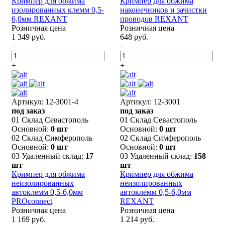
Кримпер для обжима
Кримпер для обжима
изолированных клемм 0,5-
наконечников и зачистки
6,0мм REXANT
проводов REXANT
Розничная цена
Розничная цена
1 349 руб.
648 руб.
–
–
+
+
Артикул: 12-3001-4
Артикул: 12-3001
под заказ
под заказ
01 Склад Севастополь
01 Склад Севастополь
Основной:
0 шт
Основной:
0 шт
02 Склад Симферополь
02 Склад Симферополь
Основной:
0 шт
Основной:
0 шт
03 Удаленный склад:
17
03 Удаленный склад:
158
шт
шт
Кримпер для обжима
Кримпер для обжима
неизолированных
неизолированных
автоклемм 0,5-6,0мм
автоклемм 0,5-6,0мм
PROconnect
REXANT
Розничная цена
Розничная цена
1 169 руб.
1 214 руб.