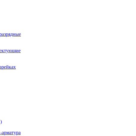
оразрядные
лектующие
арейках
)
-арматура