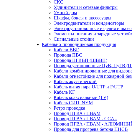
СКС
Удлинители и сетевые фильтры
Умный дом
Шкафы, боксы и аксессуары
Электродвигатели и конденсаторы
Электроустановочные изделия и аксе
Элементы питания и зарядные устрой
Сигнальные стойки
Кабельно-проводниковая продукция
Кабели ВВГ
Провода ПВС
Провода ПГВВП (ШВВП)
Провода установочные ПуВ, ПуГВ (
Кабели комбинированные для видеон
Кабели огнестойкие для пожарной без
Кабель акустический
Кабель витая пара U/UTP и F/UTP
Кабель КГ
Кабель коаксиальный (TV)
Кабель СИП, NYM
Ретро проводка
Провод ПГВА / ПВАМ
Провод ПГВА / ПВАМ - CCA -
Провод ПГВА / ПВАМ - АЛЮМИНИ
Провода для прогрева бетона ПНСВ