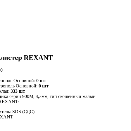
 блистер REXANT
20
тополь Основной:
0 шт
ерополь Основной:
0 шт
клад:
333 шт
ника серии 900М, 4,3мм, тип скошенный малый
р REXANT:
тель: SDS (СДС)
EXANT