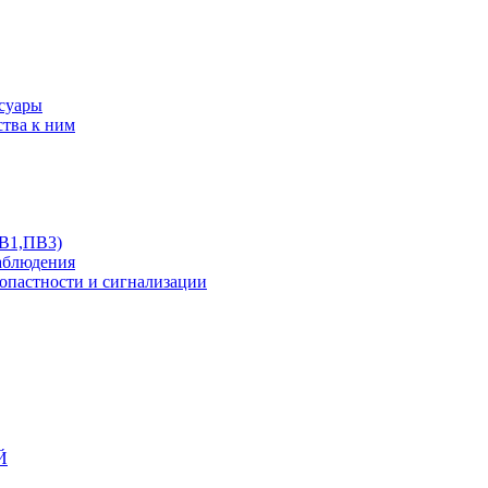
ссуары
ства к ним
ПВ1,ПВ3)
аблюдения
опастности и сигнализации
Й