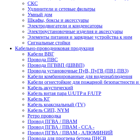
СКС
Удлинители и сетевые фильтры
Умный дом
Шкафы, боксы и аксессуары
Электродвигатели и конденсаторы
Электроустановочные изделия и аксессуары
Элементы питания и зарядные устройства к ним
Сигнальные стойки
Кабельно-проводниковая продукция
Кабели ВВГ
Провода ПВС
Провода ПГВВП (ШВВП)
Провода установочные ПуВ, ПуГВ (ПВ1,ПВ3)
Кабели комбинированные для видеонаблюдения
Кабели огнестойкие для пожарной безопастности и
Кабель акустический
Кабель витая пара U/UTP и F/UTP
Кабель КГ
Кабель коаксиальный (TV)
Кабель СИП, NYM
Ретро проводка
Провод ПГВА / ПВАМ
Провод ПГВА / ПВАМ - CCA -
Провод ПГВА / ПВАМ - АЛЮМИНИЙ
Провода для прогрева бетона ПНСВ