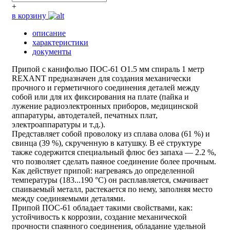
+
в корзину
описание
характеристики
документы
Припой с канифолью ПОС-61 O1.5 мм спираль 1 метр
REXANT предназначен для создания механически
прочного и герметичного соединения деталей между
собой или для их фиксирования на плате (пайка и
лужение радиоэлектронных приборов, медицинской
аппаратуры, автодеталей, печатных плат,
электроаппаратуры и т.д.).
Представляет собой проволоку из сплава олова (61 %) и
свинца (39 %), скрученную в катушку. В её структуре
также содержится специальный флюс без запаха — 2.2 %,
что позволяет сделать паяное соединение более прочным.
Как действует припой: нагреваясь до определенной
температуры (183...190 °C) он расплавляется, смачивает
спаиваемый металл, растекается по нему, заполняя место
между соединяемыми деталями.
Припой ПОС-61 обладает такими свойствами, как:
устойчивость к коррозии, создание механической
прочности спаянного соединения, обладание удельной