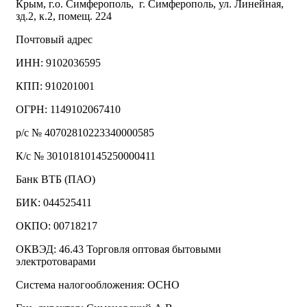
Крым, г.о. Симферополь, г. Симферополь, ул. Линейная,
зд.2, к.2, помещ. 224
Почтовый адрес
ИНН: 9102036595
КПП: 910201001
ОГРН: 1149102067410
р/с № 40702810223340000585
К/с № 30101810145250000411
Банк ВТБ (ПАО)
БИК: 044525411
ОКПО: 00718217
ОКВЭД: 46.43 Торговля оптовая бытовыми
электротоварами
Система налогообложения: ОСНО