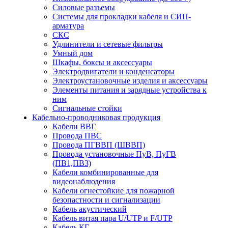
Силовые разъемы
Системы для прокладки кабеля и СИП-
арматура
СКС
Удлинители и сетевые фильтры
Умный дом
Шкафы, боксы и аксессуары
Электродвигатели и конденсаторы
Электроустановочные изделия и аксессуары
Элементы питания и зарядные устройства к
ним
Сигнальные стойки
Кабельно-проводниковая продукция
Кабели ВВГ
Провода ПВС
Провода ПГВВП (ШВВП)
Провода установочные ПуВ, ПуГВ
(ПВ1,ПВ3)
Кабели комбинированные для
видеонаблюдения
Кабели огнестойкие для пожарной
безопастности и сигнализации
Кабель акустический
Кабель витая пара U/UTP и F/UTP
Кабель КГ