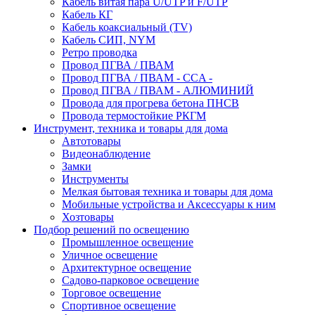
Кабель витая пара U/UTP и F/UTP
Кабель КГ
Кабель коаксиальный (TV)
Кабель СИП, NYM
Ретро проводка
Провод ПГВА / ПВАМ
Провод ПГВА / ПВАМ - CCA -
Провод ПГВА / ПВАМ - АЛЮМИНИЙ
Провода для прогрева бетона ПНСВ
Провода термостойкие РКГМ
Инструмент, техника и товары для дома
Автотовары
Видеонаблюдение
Замки
Инструменты
Мелкая бытовая техника и товары для дома
Мобильные устройства и Аксессуары к ним
Хозтовары
Подбор решений по освещению
Промышленное освещение
Уличное освещение
Архитектурное освещение
Садово-парковое освещение
Торговое освещение
Спортивное освещение