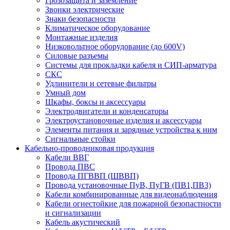
Грозозащита и заземление
Звонки электрические
Знаки безопасности
Климатическое оборудование
Монтажные изделия
Низковольтное оборудование (до 600V)
Силовые разъемы
Системы для прокладки кабеля и СИП-арматура
СКС
Удлинители и сетевые фильтры
Умный дом
Шкафы, боксы и аксессуары
Электродвигатели и конденсаторы
Электроустановочные изделия и аксессуары
Элементы питания и зарядные устройства к ним
Сигнальные стойки
Кабельно-проводниковая продукция
Кабели ВВГ
Провода ПВС
Провода ПГВВП (ШВВП)
Провода установочные ПуВ, ПуГВ (ПВ1,ПВ3)
Кабели комбинированные для видеонаблюдения
Кабели огнестойкие для пожарной безопастности
и сигнализации
Кабель акустический