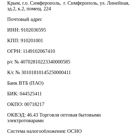
Крым, г.о. Симферополь, г. Симферополь, ул. Линейная,
зд.2, к.2, помещ. 224
Почтовый адрес
ИНН: 9102036595
КПП: 910201001
ОГРН: 1149102067410
р/с № 40702810223340000585
К/с № 30101810145250000411
Банк ВТБ (ПАО)
БИК: 044525411
ОКПО: 00718217
ОКВЭД: 46.43 Торговля оптовая бытовыми
электротоварами
Система налогообложения: ОСНО