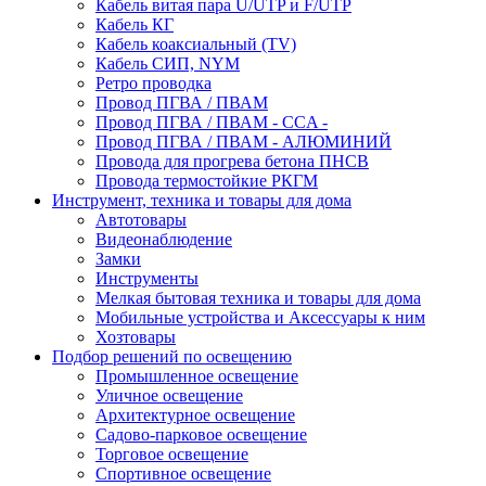
Кабель витая пара U/UTP и F/UTP
Кабель КГ
Кабель коаксиальный (TV)
Кабель СИП, NYM
Ретро проводка
Провод ПГВА / ПВАМ
Провод ПГВА / ПВАМ - CCA -
Провод ПГВА / ПВАМ - АЛЮМИНИЙ
Провода для прогрева бетона ПНСВ
Провода термостойкие РКГМ
Инструмент, техника и товары для дома
Автотовары
Видеонаблюдение
Замки
Инструменты
Мелкая бытовая техника и товары для дома
Мобильные устройства и Аксессуары к ним
Хозтовары
Подбор решений по освещению
Промышленное освещение
Уличное освещение
Архитектурное освещение
Садово-парковое освещение
Торговое освещение
Спортивное освещение