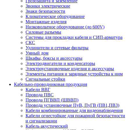
Грозозащита и заземление
Звонки электрические
Знаки безопасности
Климатическое оборудование
Монтажные изделия
Низковольтное оборудование (до 600V)
Силовые разъемы
Системы для прокладки кабеля и СИП-арматура
СКС
Удлинители и сетевые фильтры
Умный дом
Шкафы, боксы и аксессуары
Электродвигатели и конденсаторы
Электроустановочные изделия и аксессуары
Элементы питания и зарядные устройства к ним
Сигнальные стойки
Кабельно-проводниковая продукция
Кабели ВВГ
Провода ПВС
Провода ПГВВП (ШВВП)
Провода установочные ПуВ, ПуГВ (ПВ1,ПВ3)
Кабели комбинированные для видеонаблюдения
Кабели огнестойкие для пожарной безопастности
и сигнализации
Кабель акустический