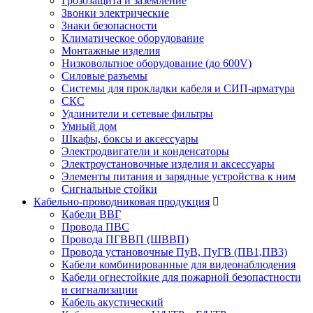
Грозозащита и заземление
Звонки электрические
Знаки безопасности
Климатическое оборудование
Монтажные изделия
Низковольтное оборудование (до 600V)
Силовые разъемы
Системы для прокладки кабеля и СИП-арматура
СКС
Удлинители и сетевые фильтры
Умный дом
Шкафы, боксы и аксессуары
Электродвигатели и конденсаторы
Электроустановочные изделия и аксессуары
Элементы питания и зарядные устройства к ним
Сигнальные стойки
Кабельно-проводниковая продукция
Кабели ВВГ
Провода ПВС
Провода ПГВВП (ШВВП)
Провода установочные ПуВ, ПуГВ (ПВ1,ПВ3)
Кабели комбинированные для видеонаблюдения
Кабели огнестойкие для пожарной безопастности
и сигнализации
Кабель акустический