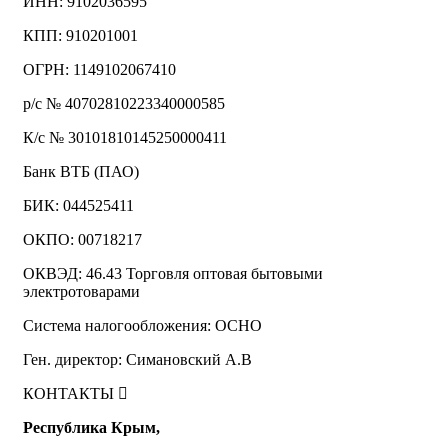
ИНН: 9102036595
КПП: 910201001
ОГРН: 1149102067410
р/с № 40702810223340000585
К/с № 30101810145250000411
Банк ВТБ (ПАО)
БИК: 044525411
ОКПО: 00718217
ОКВЭД: 46.43 Торговля оптовая бытовыми
электротоварами
Система налогообложения: ОСНО
Ген. директор: Симановский А.В
КОНТАКТЫ
Республика Крым,