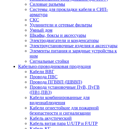
Силовые разъемы
Системы для прокладки кабеля и СИП-
арматура
СКС
Удлинители и сетевые фильтры
Умный дом
Шкафы, боксы и аксессуары
Электродвигатели и конденсаторы
Электроустановочные изделия и аксессуары
Элементы питания и зарядные устройства к
ним
Сигнальные стойки
Кабельно-проводниковая продукция
Кабели ВВГ
Провода ПВС
Провода ПГВВП (ШВВП)
Провода установочные ПуВ, ПуГВ
(ПВ1,ПВ3)
Кабели комбинированные для
видеонаблюдения
Кабели огнестойкие для пожарной
безопастности и сигнализации
Кабель акустический
Кабель витая пара U/UTP и F/UTP
Кабель КГ