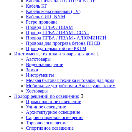
Кабель витая пара U/UTP и F/UTP
Кабель КГ
Кабель коаксиальный (TV)
Кабель СИП, NYM
Ретро проводка
Провод ПГВА / ПВАМ
Провод ПГВА / ПВАМ - CCA -
Провод ПГВА / ПВАМ - АЛЮМИНИЙ
Провода для прогрева бетона ПНСВ
Провода термостойкие РКГМ
Инструмент, техника и товары для дома
Автотовары
Видеонаблюдение
Замки
Инструменты
Мелкая бытовая техника и товары для дома
Мобильные устройства и Аксессуары к ним
Хозтовары
Подбор решений по освещению
Промышленное освещение
Уличное освещение
Архитектурное освещение
Садово-парковое освещение
Торговое освещение
Спортивное освещение