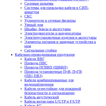
Силовые разъемы
Системы для прокладки кабеля и СИП-
арматура
СКС
Удлинители и сетевые фильтры
Умный дом
Шкафы, боксы и аксессуары
Электродвигатели и конденсаторы
Электроустановочные изделия и аксессуары
Элементы питания и зарядные устройства к
ним
Сигнальные стойки
Кабельно-проводниковая продукция
Кабели ВВГ
Провода ПВС
Провода ПГВВП (ШВВП)
Провода установочные ПуВ, ПуГВ
(ПВ1,ПВ3)
Кабели комбинированные для
видеонаблюдения
Кабели огнестойкие для пожарной
безопастности и сигнализации
Кабель акустический
Кабель витая пара U/UTP и F/UTP
Кабель КГ