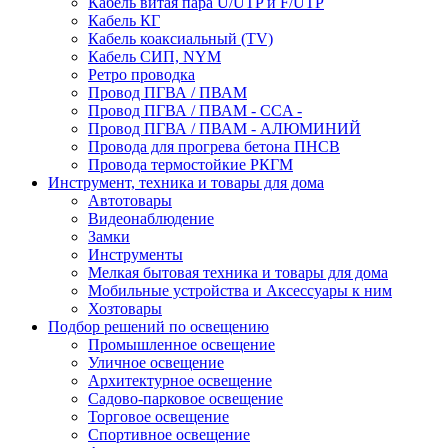
Кабель витая пара U/UTP и F/UTP
Кабель КГ
Кабель коаксиальный (TV)
Кабель СИП, NYM
Ретро проводка
Провод ПГВА / ПВАМ
Провод ПГВА / ПВАМ - CCA -
Провод ПГВА / ПВАМ - АЛЮМИНИЙ
Провода для прогрева бетона ПНСВ
Провода термостойкие РКГМ
Инструмент, техника и товары для дома
Автотовары
Видеонаблюдение
Замки
Инструменты
Мелкая бытовая техника и товары для дома
Мобильные устройства и Аксессуары к ним
Хозтовары
Подбор решений по освещению
Промышленное освещение
Уличное освещение
Архитектурное освещение
Садово-парковое освещение
Торговое освещение
Спортивное освещение