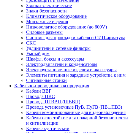
Грозозащита и заземление
Звонки электрические
Знаки безопасности
Климатическое оборудование
Монтажные изделия
Низковольтное оборудование (до 600V)
Силовые разъемы
Системы для прокладки кабеля и СИП-арматура
СКС
Удлинители и сетевые фильтры
Умный дом
Шкафы, боксы и аксессуары
Электродвигатели и конденсаторы
Электроустановочные изделия и аксессуары
Элементы питания и зарядные устройства к ним
Сигнальные стойки
Кабельно-проводниковая продукция
Кабели ВВГ
Провода ПВС
Провода ПГВВП (ШВВП)
Провода установочные ПуВ, ПуГВ (ПВ1,ПВ3)
Кабели комбинированные для видеонаблюдения
Кабели огнестойкие для пожарной безопастности
и сигнализации
Кабель акустический