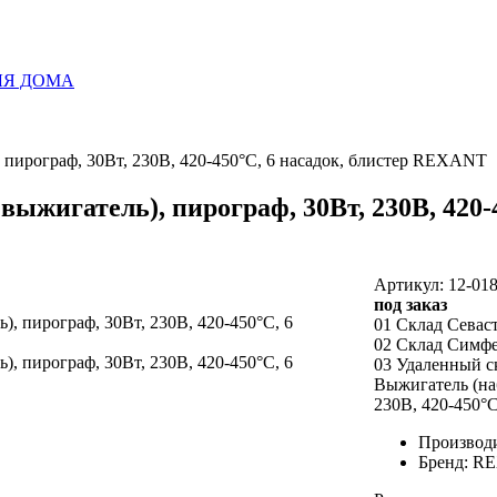
ЛЯ ДОМА
 пирограф, 30Вт, 230В, 420-450°C, 6 насадок, блистер REXANT
ыжигатель), пирограф, 30Вт, 230В, 420-4
Артикул: 12-01
под заказ
01 Склад Севас
02 Склад Симф
03 Удаленный с
Выжигатель (наб
230В, 420-450°
Производи
Бренд: R