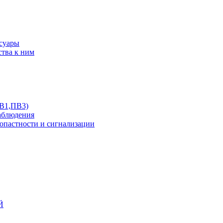
ссуары
ства к ним
ПВ1,ПВ3)
аблюдения
опастности и сигнализации
Й