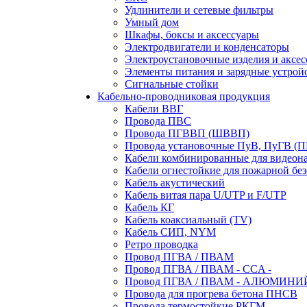
Удлинители и сетевые фильтры
Умный дом
Шкафы, боксы и аксессуары
Электродвигатели и конденсаторы
Электроустановочные изделия и аксе
Элементы питания и зарядные устрой
Сигнальные стойки
Кабельно-проводниковая продукция
Кабели ВВГ
Провода ПВС
Провода ПГВВП (ШВВП)
Провода установочные ПуВ, ПуГВ (
Кабели комбинированные для видеон
Кабели огнестойкие для пожарной без
Кабель акустический
Кабель витая пара U/UTP и F/UTP
Кабель КГ
Кабель коаксиальный (TV)
Кабель СИП, NYM
Ретро проводка
Провод ПГВА / ПВАМ
Провод ПГВА / ПВАМ - CCA -
Провод ПГВА / ПВАМ - АЛЮМИНИ
Провода для прогрева бетона ПНСВ
Провода термостойкие РКГМ