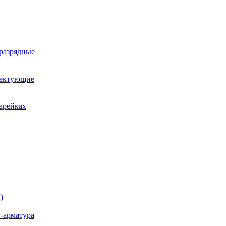
оразрядные
лектующие
арейках
)
-арматура