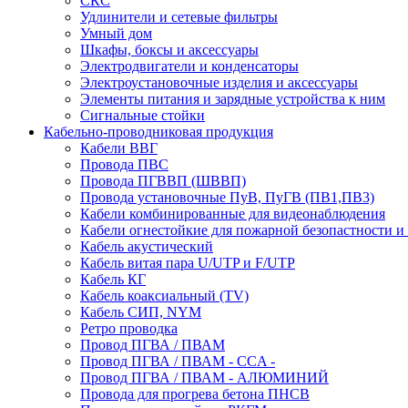
СКС
Удлинители и сетевые фильтры
Умный дом
Шкафы, боксы и аксессуары
Электродвигатели и конденсаторы
Электроустановочные изделия и аксессуары
Элементы питания и зарядные устройства к ним
Сигнальные стойки
Кабельно-проводниковая продукция
Кабели ВВГ
Провода ПВС
Провода ПГВВП (ШВВП)
Провода установочные ПуВ, ПуГВ (ПВ1,ПВ3)
Кабели комбинированные для видеонаблюдения
Кабели огнестойкие для пожарной безопастности и
Кабель акустический
Кабель витая пара U/UTP и F/UTP
Кабель КГ
Кабель коаксиальный (TV)
Кабель СИП, NYM
Ретро проводка
Провод ПГВА / ПВАМ
Провод ПГВА / ПВАМ - CCA -
Провод ПГВА / ПВАМ - АЛЮМИНИЙ
Провода для прогрева бетона ПНСВ