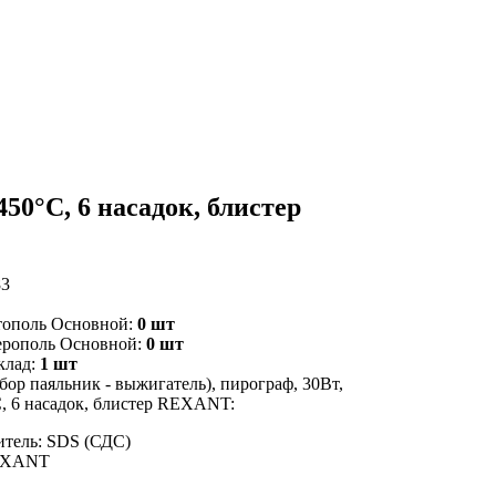
50°C, 6 насадок, блистер
83
тополь Основной:
0 шт
ерополь Основной:
0 шт
клад:
1 шт
ор паяльник - выжигатель), пирограф, 30Вт,
C, 6 насадок, блистер REXANT:
тель: SDS (СДС)
EXANT