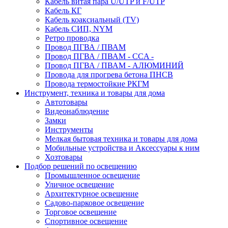
Кабель витая пара U/UTP и F/UTP
Кабель КГ
Кабель коаксиальный (TV)
Кабель СИП, NYM
Ретро проводка
Провод ПГВА / ПВАМ
Провод ПГВА / ПВАМ - CCA -
Провод ПГВА / ПВАМ - АЛЮМИНИЙ
Провода для прогрева бетона ПНСВ
Провода термостойкие РКГМ
Инструмент, техника и товары для дома
Автотовары
Видеонаблюдение
Замки
Инструменты
Мелкая бытовая техника и товары для дома
Мобильные устройства и Аксессуары к ним
Хозтовары
Подбор решений по освещению
Промышленное освещение
Уличное освещение
Архитектурное освещение
Садово-парковое освещение
Торговое освещение
Спортивное освещение