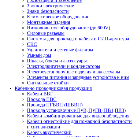
Грозозащита и заземление
Звонки электрические
Знаки безопасности
Климатическое оборудование
Монтажные изделия
Низковольтное оборудование (до 600V)
Силовые разъемы
Системы для прокладки кабеля и СИП-арматура
СКС
Удлинители и сетевые фильтры
Умный дом
Шкафы, боксы и аксессуары
Электродвигатели и конденсаторы
Электроустановочные изделия и аксессуары
Элементы питания и зарядные устройства к ним
Сигнальные стойки
Кабельно-проводниковая продукция
Кабели ВВГ
Провода ПВС
Провода ПГВВП (ШВВП)
Провода установочные ПуВ, ПуГВ (ПВ1,ПВ3)
Кабели комбинированные для видеонаблюдения
Кабели огнестойкие для пожарной безопастности
и сигнализации
Кабель акустический