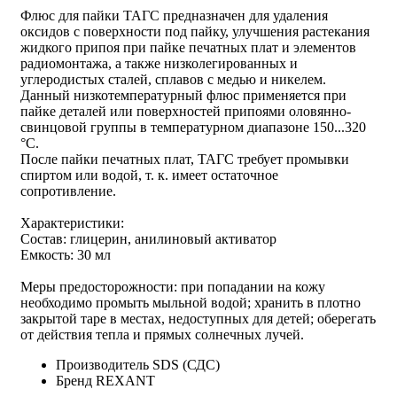
Флюс для пайки ТАГС предназначен для удаления
оксидов с поверхности под пайку, улучшения растекания
жидкого припоя при пайке печатных плат и элементов
радиомонтажа, а также низколегированных и
углеродистых сталей, сплавов с медью и никелем.
Данный низкотемпературный флюс применяется при
пайке деталей или поверхностей припоями оловянно-
свинцовой группы в температурном диапазоне 150...320
°С.
После пайки печатных плат, ТАГС требует промывки
спиртом или водой, т. к. имеет остаточное
сопротивление.
Характеристики:
Состав: глицерин, анилиновый активатор
Емкость: 30 мл
Меры предосторожности: при попадании на кожу
необходимо промыть мыльной водой; хранить в плотно
закрытой таре в местах, недоступных для детей; оберегать
от действия тепла и прямых солнечных лучей.
Производитель
SDS (СДС)
Бренд
REXANT