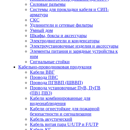
Силовые разъемы
Системы для прокладки кабеля и СИП-
арматура
СКС
Удлинители и сетевые фильтры
Умный дом
Шкафы, боксы и аксессуары
Электродвигатели и конденсаторы
Электроустановочные изделия и аксессуары
Элементы питания и зарядные устройства к
ним
Сигнальные стойки
Кабельно-проводниковая продукция
Кабели ВВГ
Провода ПВС
Провода ПГВВП (ШВВП)
Провода установочные ПуВ, ПуГВ
(ПВ1,ПВ3)
Кабели комбинированные для
видеонаблюдения
Кабели огнестойкие для пожарной
безопастности и сигнализации
Кабель акустический
Кабель витая пара U/UTP и F/UTP
Кабель КГ