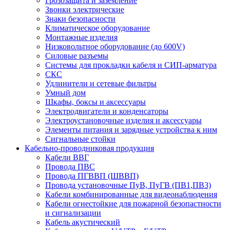
Грозозащита и заземление
Звонки электрические
Знаки безопасности
Климатическое оборудование
Монтажные изделия
Низковольтное оборудование (до 600V)
Силовые разъемы
Системы для прокладки кабеля и СИП-арматура
СКС
Удлинители и сетевые фильтры
Умный дом
Шкафы, боксы и аксессуары
Электродвигатели и конденсаторы
Электроустановочные изделия и аксессуары
Элементы питания и зарядные устройства к ним
Сигнальные стойки
Кабельно-проводниковая продукция
Кабели ВВГ
Провода ПВС
Провода ПГВВП (ШВВП)
Провода установочные ПуВ, ПуГВ (ПВ1,ПВ3)
Кабели комбинированные для видеонаблюдения
Кабели огнестойкие для пожарной безопастности
и сигнализации
Кабель акустический