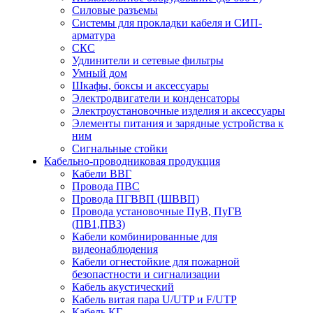
Силовые разъемы
Системы для прокладки кабеля и СИП-
арматура
СКС
Удлинители и сетевые фильтры
Умный дом
Шкафы, боксы и аксессуары
Электродвигатели и конденсаторы
Электроустановочные изделия и аксессуары
Элементы питания и зарядные устройства к
ним
Сигнальные стойки
Кабельно-проводниковая продукция
Кабели ВВГ
Провода ПВС
Провода ПГВВП (ШВВП)
Провода установочные ПуВ, ПуГВ
(ПВ1,ПВ3)
Кабели комбинированные для
видеонаблюдения
Кабели огнестойкие для пожарной
безопастности и сигнализации
Кабель акустический
Кабель витая пара U/UTP и F/UTP
Кабель КГ