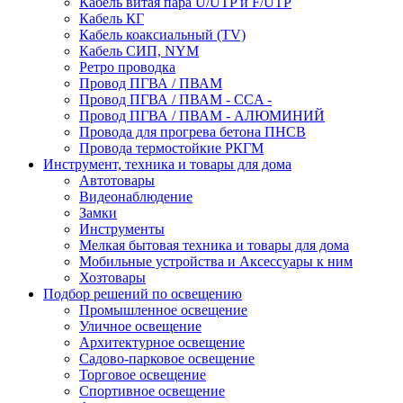
Кабель витая пара U/UTP и F/UTP
Кабель КГ
Кабель коаксиальный (TV)
Кабель СИП, NYM
Ретро проводка
Провод ПГВА / ПВАМ
Провод ПГВА / ПВАМ - CCA -
Провод ПГВА / ПВАМ - АЛЮМИНИЙ
Провода для прогрева бетона ПНСВ
Провода термостойкие РКГМ
Инструмент, техника и товары для дома
Автотовары
Видеонаблюдение
Замки
Инструменты
Мелкая бытовая техника и товары для дома
Мобильные устройства и Аксессуары к ним
Хозтовары
Подбор решений по освещению
Промышленное освещение
Уличное освещение
Архитектурное освещение
Садово-парковое освещение
Торговое освещение
Спортивное освещение