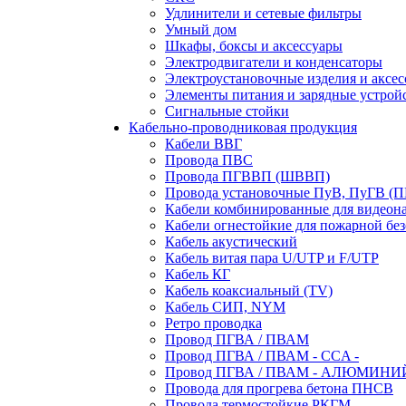
Удлинители и сетевые фильтры
Умный дом
Шкафы, боксы и аксессуары
Электродвигатели и конденсаторы
Электроустановочные изделия и аксе
Элементы питания и зарядные устрой
Сигнальные стойки
Кабельно-проводниковая продукция
Кабели ВВГ
Провода ПВС
Провода ПГВВП (ШВВП)
Провода установочные ПуВ, ПуГВ (
Кабели комбинированные для видеон
Кабели огнестойкие для пожарной без
Кабель акустический
Кабель витая пара U/UTP и F/UTP
Кабель КГ
Кабель коаксиальный (TV)
Кабель СИП, NYM
Ретро проводка
Провод ПГВА / ПВАМ
Провод ПГВА / ПВАМ - CCA -
Провод ПГВА / ПВАМ - АЛЮМИНИ
Провода для прогрева бетона ПНСВ
Провода термостойкие РКГМ