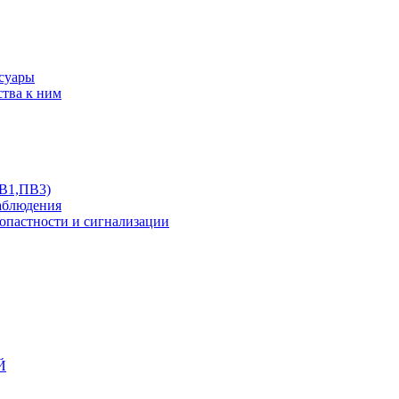
ссуары
ства к ним
ПВ1,ПВ3)
аблюдения
опастности и сигнализации
Й