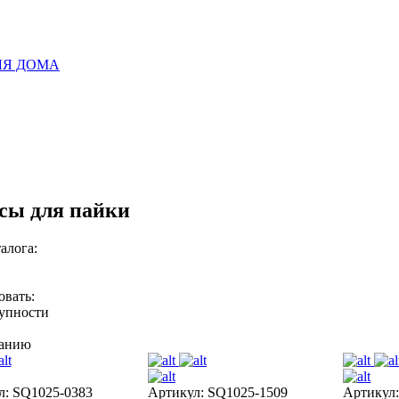
ЛЯ ДОМА
ы для пайки
алога:
овать:
тупности
ванию
л: SQ1025-0383
Артикул: SQ1025-1509
Артикул