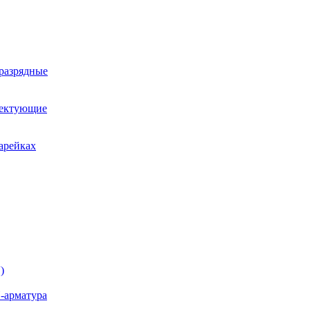
оразрядные
лектующие
арейках
)
-арматура