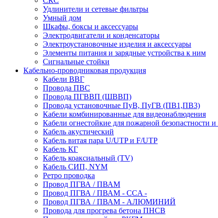
СКС
Удлинители и сетевые фильтры
Умный дом
Шкафы, боксы и аксессуары
Электродвигатели и конденсаторы
Электроустановочные изделия и аксессуары
Элементы питания и зарядные устройства к ним
Сигнальные стойки
Кабельно-проводниковая продукция
Кабели ВВГ
Провода ПВС
Провода ПГВВП (ШВВП)
Провода установочные ПуВ, ПуГВ (ПВ1,ПВ3)
Кабели комбинированные для видеонаблюдения
Кабели огнестойкие для пожарной безопастности и
Кабель акустический
Кабель витая пара U/UTP и F/UTP
Кабель КГ
Кабель коаксиальный (TV)
Кабель СИП, NYM
Ретро проводка
Провод ПГВА / ПВАМ
Провод ПГВА / ПВАМ - CCA -
Провод ПГВА / ПВАМ - АЛЮМИНИЙ
Провода для прогрева бетона ПНСВ