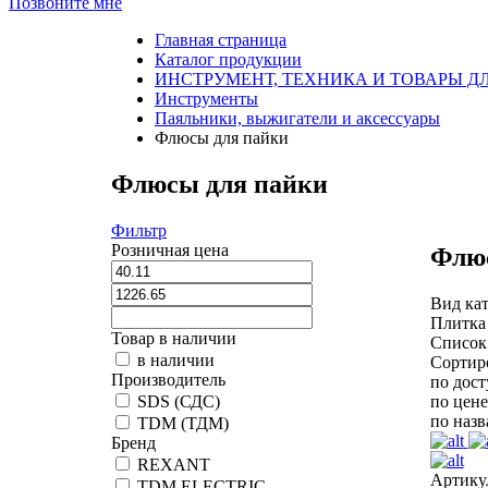
Позвоните мне
Главная страница
Каталог продукции
ИНСТРУМЕНТ, ТЕХНИКА И ТОВАРЫ Д
Инструменты
Паяльники, выжигатели и аксессуары
Флюсы для пайки
Флюсы для пайки
Фильтр
Розничная цена
Флюс
Вид кат
Плитка
Товар в наличии
Список
в наличии
Сортир
Производитель
по дос
по цене
SDS (СДС)
по наз
TDM (ТДМ)
Бренд
REXANT
Артику
TDM ELECTRIC