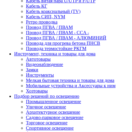
Кабель витая пара U/UTP и F/UTP
Кабель КГ
Кабель коаксиальный (TV)
Кабель СИП, NYM
Ретро проводка
Провод ПГВА / ПВАМ
Провод ПГВА / ПВАМ - CCA -
Провод ПГВА / ПВАМ - АЛЮМИНИЙ
Провода для прогрева бетона ПНСВ
Провода термостойкие РКГМ
Инструмент, техника и товары для дома
Автотовары
Видеонаблюдение
Замки
Инструменты
Мелкая бытовая техника и товары для дома
Мобильные устройства и Аксессуары к ним
Хозтовары
Подбор решений по освещению
Промышленное освещение
Уличное освещение
Архитектурное освещение
Садово-парковое освещение
Торговое освещение
Спортивное освещение