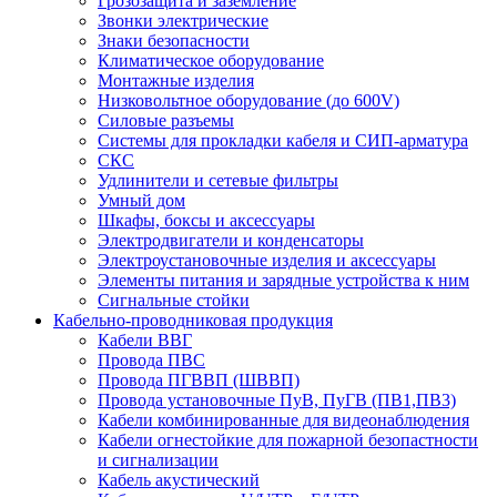
Грозозащита и заземление
Звонки электрические
Знаки безопасности
Климатическое оборудование
Монтажные изделия
Низковольтное оборудование (до 600V)
Силовые разъемы
Системы для прокладки кабеля и СИП-арматура
СКС
Удлинители и сетевые фильтры
Умный дом
Шкафы, боксы и аксессуары
Электродвигатели и конденсаторы
Электроустановочные изделия и аксессуары
Элементы питания и зарядные устройства к ним
Сигнальные стойки
Кабельно-проводниковая продукция
Кабели ВВГ
Провода ПВС
Провода ПГВВП (ШВВП)
Провода установочные ПуВ, ПуГВ (ПВ1,ПВ3)
Кабели комбинированные для видеонаблюдения
Кабели огнестойкие для пожарной безопастности
и сигнализации
Кабель акустический