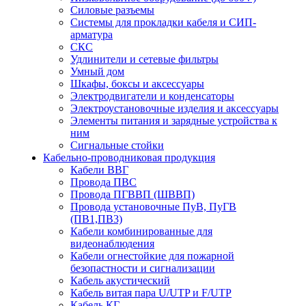
Силовые разъемы
Системы для прокладки кабеля и СИП-
арматура
СКС
Удлинители и сетевые фильтры
Умный дом
Шкафы, боксы и аксессуары
Электродвигатели и конденсаторы
Электроустановочные изделия и аксессуары
Элементы питания и зарядные устройства к
ним
Сигнальные стойки
Кабельно-проводниковая продукция
Кабели ВВГ
Провода ПВС
Провода ПГВВП (ШВВП)
Провода установочные ПуВ, ПуГВ
(ПВ1,ПВ3)
Кабели комбинированные для
видеонаблюдения
Кабели огнестойкие для пожарной
безопастности и сигнализации
Кабель акустический
Кабель витая пара U/UTP и F/UTP
Кабель КГ