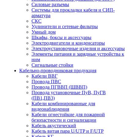
Силовые разъемы
Системы для прокладки кабеля и СИП-
арматура
СКС
Удлинители и сетевые фильтры
Умный дом
Шкафы, боксы и аксессуары
Электродвигатели и конденсаторы
Электроустановочные изделия и аксессуары
Элементы питания и зарядные устройства к
ним
Сигнальные стойки
Кабельно-проводниковая продукция
Кабели ВВГ
Провода ПВС
Провода ПГВВП (ШВВП)
Провода установочные ПуВ, ПуГВ
(ПВ1,ПВ3)
Кабели комбинированные для
видеонаблюдения
Кабели огнестойкие для пожарной
безопастности и сигнализации
Кабель акустический
Кабель витая пара U/UTP и F/UTP
Кабель КГ