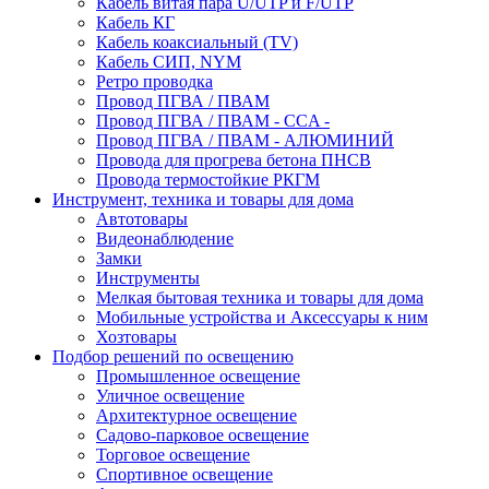
Кабель витая пара U/UTP и F/UTP
Кабель КГ
Кабель коаксиальный (TV)
Кабель СИП, NYM
Ретро проводка
Провод ПГВА / ПВАМ
Провод ПГВА / ПВАМ - CCA -
Провод ПГВА / ПВАМ - АЛЮМИНИЙ
Провода для прогрева бетона ПНСВ
Провода термостойкие РКГМ
Инструмент, техника и товары для дома
Автотовары
Видеонаблюдение
Замки
Инструменты
Мелкая бытовая техника и товары для дома
Мобильные устройства и Аксессуары к ним
Хозтовары
Подбор решений по освещению
Промышленное освещение
Уличное освещение
Архитектурное освещение
Садово-парковое освещение
Торговое освещение
Спортивное освещение