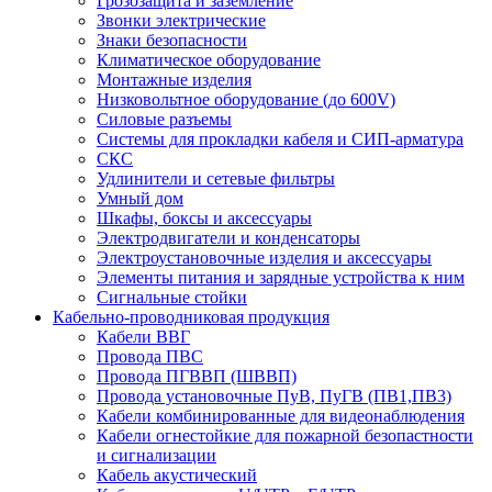
Грозозащита и заземление
Звонки электрические
Знаки безопасности
Климатическое оборудование
Монтажные изделия
Низковольтное оборудование (до 600V)
Силовые разъемы
Системы для прокладки кабеля и СИП-арматура
СКС
Удлинители и сетевые фильтры
Умный дом
Шкафы, боксы и аксессуары
Электродвигатели и конденсаторы
Электроустановочные изделия и аксессуары
Элементы питания и зарядные устройства к ним
Сигнальные стойки
Кабельно-проводниковая продукция
Кабели ВВГ
Провода ПВС
Провода ПГВВП (ШВВП)
Провода установочные ПуВ, ПуГВ (ПВ1,ПВ3)
Кабели комбинированные для видеонаблюдения
Кабели огнестойкие для пожарной безопастности
и сигнализации
Кабель акустический