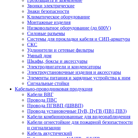
Грозозащита и заземление
Звонки электрические
Знаки безопасности
Климатическое оборудование
Монтажные изделия
Низковольтное оборудование (до 600V)
Силовые разъемы
Системы для прокладки кабеля и СИП-арматура
СКС
Удлинители и сетевые фильтры
Умный дом
Шкафы, боксы и аксессуары
Электродвигатели и конденсаторы
Электроустановочные изделия и аксессуары
Элементы питания и зарядные устройства к ним
Сигнальные стойки
Кабельно-проводниковая продукция
Кабели ВВГ
Провода ПВС
Провода ПГВВП (ШВВП)
Провода установочные ПуВ, ПуГВ (ПВ1,ПВ3)
Кабели комбинированные для видеонаблюдения
Кабели огнестойкие для пожарной безопастности
и сигнализации
Кабель акустический