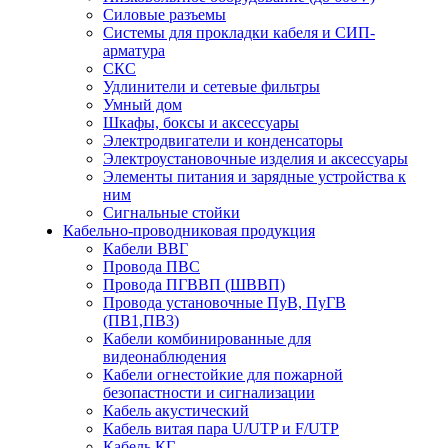
Силовые разъемы
Системы для прокладки кабеля и СИП-
арматура
СКС
Удлинители и сетевые фильтры
Умный дом
Шкафы, боксы и аксессуары
Электродвигатели и конденсаторы
Электроустановочные изделия и аксессуары
Элементы питания и зарядные устройства к
ним
Сигнальные стойки
Кабельно-проводниковая продукция
Кабели ВВГ
Провода ПВС
Провода ПГВВП (ШВВП)
Провода установочные ПуВ, ПуГВ
(ПВ1,ПВ3)
Кабели комбинированные для
видеонаблюдения
Кабели огнестойкие для пожарной
безопастности и сигнализации
Кабель акустический
Кабель витая пара U/UTP и F/UTP
Кабель КГ