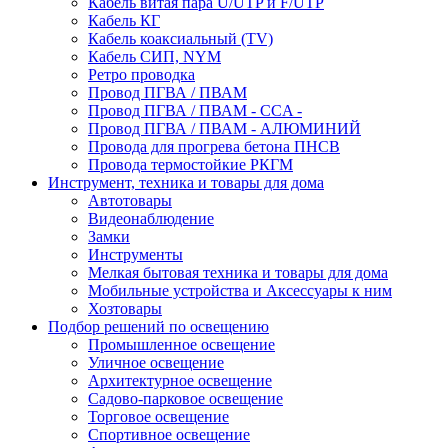
Кабель витая пара U/UTP и F/UTP
Кабель КГ
Кабель коаксиальный (TV)
Кабель СИП, NYM
Ретро проводка
Провод ПГВА / ПВАМ
Провод ПГВА / ПВАМ - CCA -
Провод ПГВА / ПВАМ - АЛЮМИНИЙ
Провода для прогрева бетона ПНСВ
Провода термостойкие РКГМ
Инструмент, техника и товары для дома
Автотовары
Видеонаблюдение
Замки
Инструменты
Мелкая бытовая техника и товары для дома
Мобильные устройства и Аксессуары к ним
Хозтовары
Подбор решений по освещению
Промышленное освещение
Уличное освещение
Архитектурное освещение
Садово-парковое освещение
Торговое освещение
Спортивное освещение