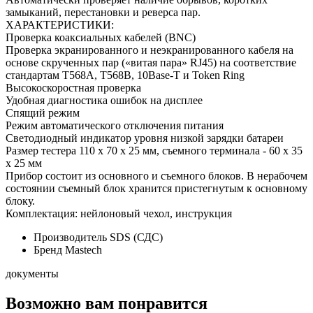
замыканий, перестановки и реверса пар.
ХАРАКТЕРИСТИКИ:
Проверка коаксиальных кабелей (BNC)
Проверка экранированного и неэкранированного кабеля на
основе скрученных пар («витая пара» RJ45) на соответствие
стандартам T568A, T568B, 10Base-T и Token Ring
Высокоскоростная проверка
Удобная диагностика ошибок на дисплее
Спящий режим
Режим автоматического отключения питания
Светодиодный индикатор уровня низкой зарядки батареи
Размер тестера 110 х 70 х 25 мм, съемного терминала - 60 х 35
х 25 мм
Прибор состоит из основного и съемного блоков. В нерабочем
состоянии съемный блок хранится пристегнутым к основному
блоку.
Комплектация: нейлоновый чехол, инструкция
Производитель
SDS (СДС)
Бренд
Mastech
документы
Возможно вам понравится