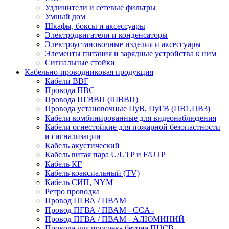
Удлинители и сетевые фильтры
Умный дом
Шкафы, боксы и аксессуары
Электродвигатели и конденсаторы
Электроустановочные изделия и аксессуары
Элементы питания и зарядные устройства к ним
Сигнальные стойки
Кабельно-проводниковая продукция
Кабели ВВГ
Провода ПВС
Провода ПГВВП (ШВВП)
Провода установочные ПуВ, ПуГВ (ПВ1,ПВ3)
Кабели комбинированные для видеонаблюдения
Кабели огнестойкие для пожарной безопастности
и сигнализации
Кабель акустический
Кабель витая пара U/UTP и F/UTP
Кабель КГ
Кабель коаксиальный (TV)
Кабель СИП, NYM
Ретро проводка
Провод ПГВА / ПВАМ
Провод ПГВА / ПВАМ - CCA -
Провод ПГВА / ПВАМ - АЛЮМИНИЙ
Провода для прогрева бетона ПНСВ