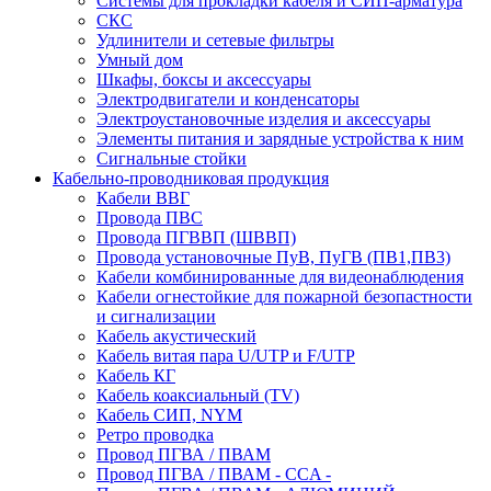
Системы для прокладки кабеля и СИП-арматура
СКС
Удлинители и сетевые фильтры
Умный дом
Шкафы, боксы и аксессуары
Электродвигатели и конденсаторы
Электроустановочные изделия и аксессуары
Элементы питания и зарядные устройства к ним
Сигнальные стойки
Кабельно-проводниковая продукция
Кабели ВВГ
Провода ПВС
Провода ПГВВП (ШВВП)
Провода установочные ПуВ, ПуГВ (ПВ1,ПВ3)
Кабели комбинированные для видеонаблюдения
Кабели огнестойкие для пожарной безопастности
и сигнализации
Кабель акустический
Кабель витая пара U/UTP и F/UTP
Кабель КГ
Кабель коаксиальный (TV)
Кабель СИП, NYM
Ретро проводка
Провод ПГВА / ПВАМ
Провод ПГВА / ПВАМ - CCA -