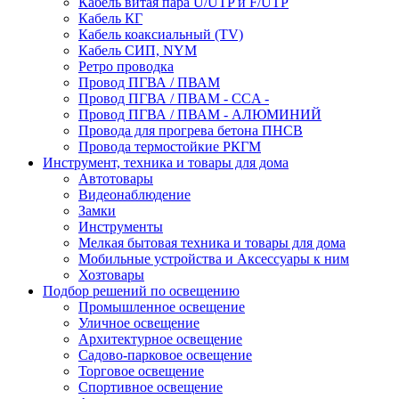
Кабель витая пара U/UTP и F/UTP
Кабель КГ
Кабель коаксиальный (TV)
Кабель СИП, NYM
Ретро проводка
Провод ПГВА / ПВАМ
Провод ПГВА / ПВАМ - CCA -
Провод ПГВА / ПВАМ - АЛЮМИНИЙ
Провода для прогрева бетона ПНСВ
Провода термостойкие РКГМ
Инструмент, техника и товары для дома
Автотовары
Видеонаблюдение
Замки
Инструменты
Мелкая бытовая техника и товары для дома
Мобильные устройства и Аксессуары к ним
Хозтовары
Подбор решений по освещению
Промышленное освещение
Уличное освещение
Архитектурное освещение
Садово-парковое освещение
Торговое освещение
Спортивное освещение