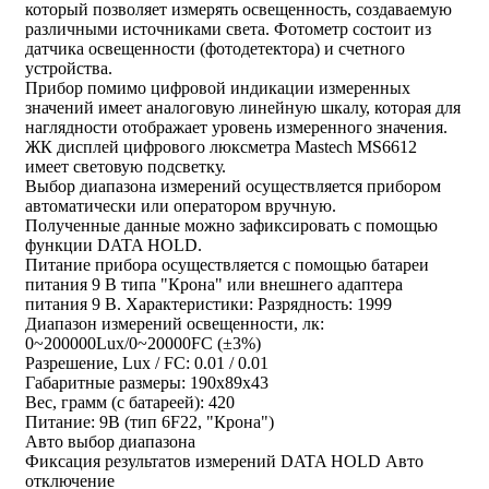
который позволяет измерять освещенность, создаваемую
различными источниками света. Фотометр состоит из
датчика освещенности (фотодетектора) и счетного
устройства.
Прибор помимо цифровой индикации измеренных
значений имеет аналоговую линейную шкалу, которая для
наглядности отображает уровень измеренного значения.
ЖК дисплей цифрового люксметра Mastech MS6612
имеет световую подсветку.
Выбор диапазона измерений осуществляется прибором
автоматически или оператором вручную.
Полученные данные можно зафиксировать с помощью
функции DATA HOLD.
Питание прибора осуществляется с помощью батареи
питания 9 В типа "Крона" или внешнего адаптера
питания 9 В. Характеристики: Разрядность: 1999
Диапазон измерений освещенности, лк:
0~200000Lux/0~20000FC (±3%)
Разрешение, Lux / FC: 0.01 / 0.01
Габаритные размеры: 190х89х43
Вес, грамм (с батареей): 420
Питание: 9В (тип 6F22, "Крона")
Авто выбор диапазона
Фиксация результатов измерений DATA HOLD Авто
отключение