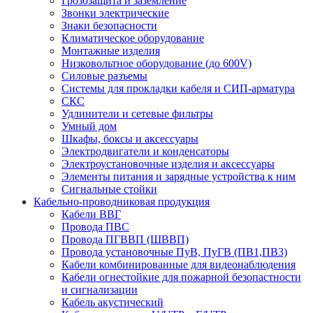
Грозозащита и заземление
Звонки электрические
Знаки безопасности
Климатическое оборудование
Монтажные изделия
Низковольтное оборудование (до 600V)
Силовые разъемы
Системы для прокладки кабеля и СИП-арматура
СКС
Удлинители и сетевые фильтры
Умный дом
Шкафы, боксы и аксессуары
Электродвигатели и конденсаторы
Электроустановочные изделия и аксессуары
Элементы питания и зарядные устройства к ним
Сигнальные стойки
Кабельно-проводниковая продукция
Кабели ВВГ
Провода ПВС
Провода ПГВВП (ШВВП)
Провода установочные ПуВ, ПуГВ (ПВ1,ПВ3)
Кабели комбинированные для видеонаблюдения
Кабели огнестойкие для пожарной безопастности
и сигнализации
Кабель акустический