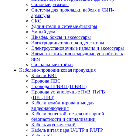
Силовые разъемы
Системы для прокладки кабеля и СИП-
арматура
СКС
Удлинители и сетевые фильтры
Умный дом
Шкафы, боксы и аксессуары
Электродвигатели и конденсаторы
Электроустановочные изделия и аксессуары
Элементы питания и зарядные устройства к
ним
Сигнальные стойки
Кабельно-проводниковая продукция
Кабели ВВГ
Провода ПВС
Провода ПГВВП (ШВВП)
Провода установочные ПуВ, ПуГВ
(ПВ1,ПВ3)
Кабели комбинированные для
видеонаблюдения
Кабели огнестойкие для пожарной
безопастности и сигнализации
Кабель акустический
Кабель витая пара U/UTP и F/UTP
Кабель КГ