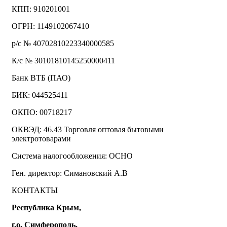
КПП: 910201001
ОГРН: 1149102067410
р/с № 40702810223340000585
К/с № 30101810145250000411
Банк ВТБ (ПАО)
БИК: 044525411
ОКПО: 00718217
ОКВЭД: 46.43 Торговля оптовая бытовыми
электротоварами
Система налогообложения: ОСНО
Ген. директор: Симановский А.В
КОНТАКТЫ
Республика Крым,
г.о. Симферополь,