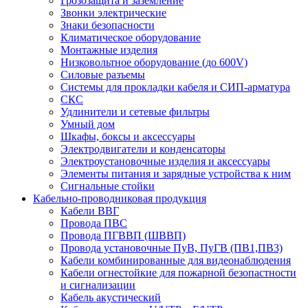
Грозозащита и заземление
Звонки электрические
Знаки безопасности
Климатическое оборудование
Монтажные изделия
Низковольтное оборудование (до 600V)
Силовые разъемы
Системы для прокладки кабеля и СИП-арматура
СКС
Удлинители и сетевые фильтры
Умный дом
Шкафы, боксы и аксессуары
Электродвигатели и конденсаторы
Электроустановочные изделия и аксессуары
Элементы питания и зарядные устройства к ним
Сигнальные стойки
Кабельно-проводниковая продукция
Кабели ВВГ
Провода ПВС
Провода ПГВВП (ШВВП)
Провода установочные ПуВ, ПуГВ (ПВ1,ПВ3)
Кабели комбинированные для видеонаблюдения
Кабели огнестойкие для пожарной безопастности
и сигнализации
Кабель акустический