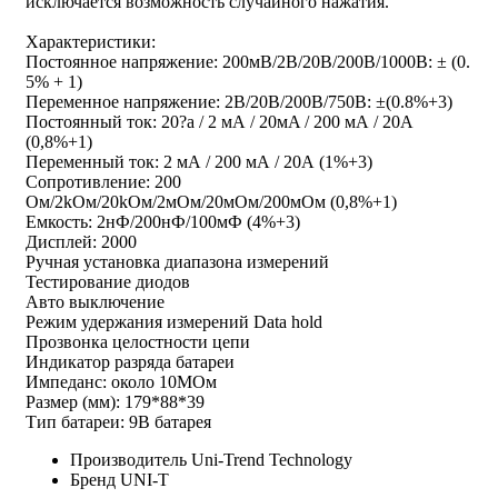
исключается возможность случайного нажатия.
Характеристики:
Постоянное напряжение: 200мВ/2В/20В/200В/1000В: ± (0.
5% + 1)
Переменное напряжение: 2В/20В/200В/750В: ±(0.8%+3)
Постоянный ток: 20?a / 2 мА / 20мA / 200 мА / 20А
(0,8%+1)
Переменный ток: 2 мА / 200 мА / 20А (1%+3)
Сопротивление: 200
Oм/2kOм/20kOм/2мOм/20мOм/200мOм (0,8%+1)
Емкость: 2нФ/200нФ/100мФ (4%+3)
Дисплей: 2000
Ручная установка диапазона измерений
Тестирование диодов
Авто выключение
Режим удержания измерений Data hold
Прозвонка целостности цепи
Индикатор разряда батареи
Импеданс: около 10МОм
Размер (мм): 179*88*39
Тип батареи: 9В батарея
Производитель
Uni-Trend Technology
Бренд
UNI-T