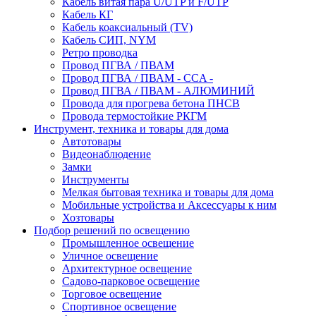
Кабель витая пара U/UTP и F/UTP
Кабель КГ
Кабель коаксиальный (TV)
Кабель СИП, NYM
Ретро проводка
Провод ПГВА / ПВАМ
Провод ПГВА / ПВАМ - CCA -
Провод ПГВА / ПВАМ - АЛЮМИНИЙ
Провода для прогрева бетона ПНСВ
Провода термостойкие РКГМ
Инструмент, техника и товары для дома
Автотовары
Видеонаблюдение
Замки
Инструменты
Мелкая бытовая техника и товары для дома
Мобильные устройства и Аксессуары к ним
Хозтовары
Подбор решений по освещению
Промышленное освещение
Уличное освещение
Архитектурное освещение
Садово-парковое освещение
Торговое освещение
Спортивное освещение