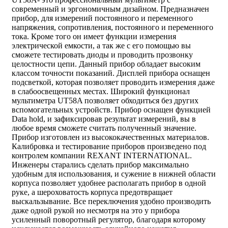
современный и эргономичным дизайном. Предназначен
прибор, для измерений постоянного и переменного
напряжения, сопротивления, постоянного и переменного
тока. Кроме того он имеет функции измерения
электрической емкости, а так же с его помощью вы
сможете тестировать диоды и проводить прозвонку
целостности цепи. Данный прибор обладает высоким
классом точности показаний. Дисплей прибора оснащен
подсветкой, которая позволяет проводить измерения даже
в слабоосвещенных местах. Широкий функционал
мультиметра UT58A позволяет обходиться без других
вспомогательных устройств. Прибор оснащен функцией
Data hold, и зафиксировав результат измерений, вы в
любое время сможете считать полученный значение.
Прибор изготовлен из высококачественных материалов.
Калибровка и тестирование приборов произведено под
контролем компании REXANT INTERNATIONAL.
Инженеры старались сделать прибор максимально
удобным для использования, и сужение в нижней области
корпуса позволяет удобнее располагать прибор в одной
руке, а шероховатость корпуса предотвращает
выскальзывание. Все переключения удобно производить
даже одной рукой но несмотря на это у прибора
усиленный поворотный регулятор, благодаря которому