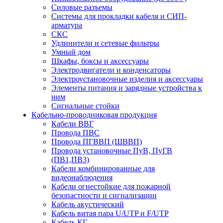
Силовые разъемы
Системы для прокладки кабеля и СИП-
арматура
СКС
Удлинители и сетевые фильтры
Умный дом
Шкафы, боксы и аксессуары
Электродвигатели и конденсаторы
Электроустановочные изделия и аксессуары
Элементы питания и зарядные устройства к
ним
Сигнальные стойки
Кабельно-проводниковая продукция
Кабели ВВГ
Провода ПВС
Провода ПГВВП (ШВВП)
Провода установочные ПуВ, ПуГВ
(ПВ1,ПВ3)
Кабели комбинированные для
видеонаблюдения
Кабели огнестойкие для пожарной
безопастности и сигнализации
Кабель акустический
Кабель витая пара U/UTP и F/UTP
Кабель КГ