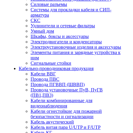
Силовые разъемы
Системы для прокладки кабеля и СИП-
арматура
СКС
Удлинители и сетевые фильтры
Умный дом
Шкафы, боксы и аксессуары
Электродвигатели и конденсаторы
Электроустановочные изделия и аксессуары
Элементы питания и зарядные устройства к
ним
Сигнальные стойки
Кабельно-проводниковая продукция
Кабели ВВГ
Провода ПВС
Провода ПГВВП (ШВВП)
Провода установочные ПуВ, ПуГВ
(ПВ1,ПВ3)
Кабели комбинированные для
видеонаблюдения
Кабели огнестойкие для пожарной
безопастности и сигнализации
Кабель акустический
Кабель витая пара U/UTP и F/UTP
Кабель КГ