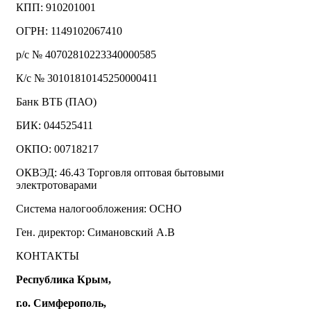
КПП: 910201001
ОГРН: 1149102067410
р/с № 40702810223340000585
К/с № 30101810145250000411
Банк ВТБ (ПАО)
БИК: 044525411
ОКПО: 00718217
ОКВЭД: 46.43 Торговля оптовая бытовыми
электротоварами
Система налогообложения: ОСНО
Ген. директор: Симановский А.В
КОНТАКТЫ
Республика Крым,
г.о. Симферополь,