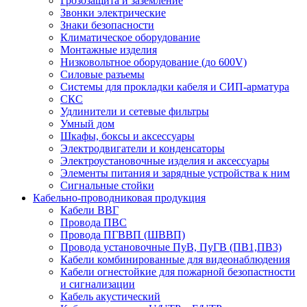
Грозозащита и заземление
Звонки электрические
Знаки безопасности
Климатическое оборудование
Монтажные изделия
Низковольтное оборудование (до 600V)
Силовые разъемы
Системы для прокладки кабеля и СИП-арматура
СКС
Удлинители и сетевые фильтры
Умный дом
Шкафы, боксы и аксессуары
Электродвигатели и конденсаторы
Электроустановочные изделия и аксессуары
Элементы питания и зарядные устройства к ним
Сигнальные стойки
Кабельно-проводниковая продукция
Кабели ВВГ
Провода ПВС
Провода ПГВВП (ШВВП)
Провода установочные ПуВ, ПуГВ (ПВ1,ПВ3)
Кабели комбинированные для видеонаблюдения
Кабели огнестойкие для пожарной безопастности
и сигнализации
Кабель акустический