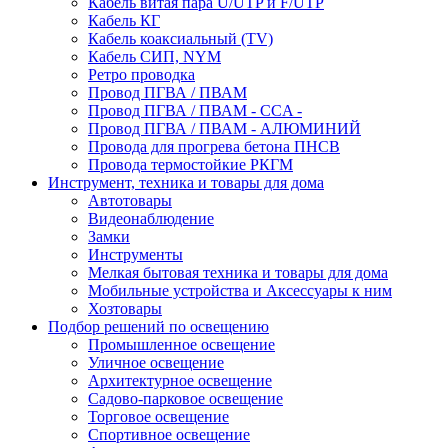
Кабель витая пара U/UTP и F/UTP
Кабель КГ
Кабель коаксиальный (TV)
Кабель СИП, NYM
Ретро проводка
Провод ПГВА / ПВАМ
Провод ПГВА / ПВАМ - CCA -
Провод ПГВА / ПВАМ - АЛЮМИНИЙ
Провода для прогрева бетона ПНСВ
Провода термостойкие РКГМ
Инструмент, техника и товары для дома
Автотовары
Видеонаблюдение
Замки
Инструменты
Мелкая бытовая техника и товары для дома
Мобильные устройства и Аксессуары к ним
Хозтовары
Подбор решений по освещению
Промышленное освещение
Уличное освещение
Архитектурное освещение
Садово-парковое освещение
Торговое освещение
Спортивное освещение