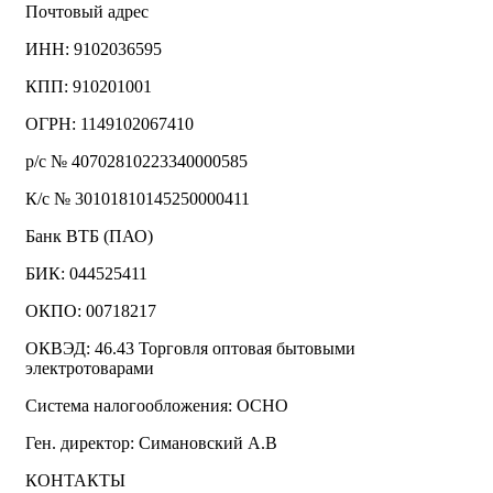
Почтовый адрес
ИНН: 9102036595
КПП: 910201001
ОГРН: 1149102067410
р/с № 40702810223340000585
К/с № 30101810145250000411
Банк ВТБ (ПАО)
БИК: 044525411
ОКПО: 00718217
ОКВЭД: 46.43 Торговля оптовая бытовыми
электротоварами
Система налогообложения: ОСНО
Ген. директор: Симановский А.В
КОНТАКТЫ