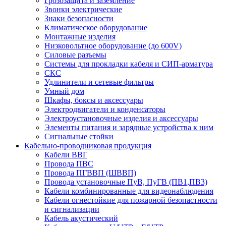
Грозозащита и заземление
Звонки электрические
Знаки безопасности
Климатическое оборудование
Монтажные изделия
Низковольтное оборудование (до 600V)
Силовые разъемы
Системы для прокладки кабеля и СИП-арматура
СКС
Удлинители и сетевые фильтры
Умный дом
Шкафы, боксы и аксессуары
Электродвигатели и конденсаторы
Электроустановочные изделия и аксессуары
Элементы питания и зарядные устройства к ним
Сигнальные стойки
Кабельно-проводниковая продукция
Кабели ВВГ
Провода ПВС
Провода ПГВВП (ШВВП)
Провода установочные ПуВ, ПуГВ (ПВ1,ПВ3)
Кабели комбинированные для видеонаблюдения
Кабели огнестойкие для пожарной безопастности
и сигнализации
Кабель акустический