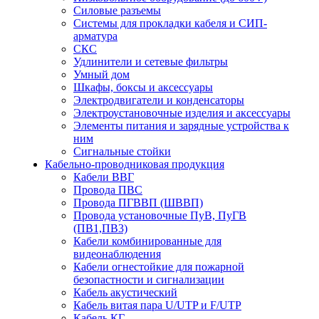
Силовые разъемы
Системы для прокладки кабеля и СИП-
арматура
СКС
Удлинители и сетевые фильтры
Умный дом
Шкафы, боксы и аксессуары
Электродвигатели и конденсаторы
Электроустановочные изделия и аксессуары
Элементы питания и зарядные устройства к
ним
Сигнальные стойки
Кабельно-проводниковая продукция
Кабели ВВГ
Провода ПВС
Провода ПГВВП (ШВВП)
Провода установочные ПуВ, ПуГВ
(ПВ1,ПВ3)
Кабели комбинированные для
видеонаблюдения
Кабели огнестойкие для пожарной
безопастности и сигнализации
Кабель акустический
Кабель витая пара U/UTP и F/UTP
Кабель КГ