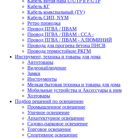
Кабель витая пара U/UTP и F/UTP
Кабель КГ
Кабель коаксиальный (TV)
Кабель СИП, NYM
Ретро проводка
Провод ПГВА / ПВАМ
Провод ПГВА / ПВАМ - CCA -
Провод ПГВА / ПВАМ - АЛЮМИНИЙ
Провода для прогрева бетона ПНСВ
Провода термостойкие РКГМ
Инструмент, техника и товары для дома
Автотовары
Видеонаблюдение
Замки
Инструменты
Мелкая бытовая техника и товары для дома
Мобильные устройства и Аксессуары к ним
Хозтовары
Подбор решений по освещению
Промышленное освещение
Уличное освещение
Архитектурное освещение
Садово-парковое освещение
Торговое освещение
Спортивное освещение