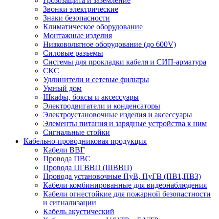
Грозозащита и заземление
Звонки электрические
Знаки безопасности
Климатическое оборудование
Монтажные изделия
Низковольтное оборудование (до 600V)
Силовые разъемы
Системы для прокладки кабеля и СИП-арматура
СКС
Удлинители и сетевые фильтры
Умный дом
Шкафы, боксы и аксессуары
Электродвигатели и конденсаторы
Электроустановочные изделия и аксессуары
Элементы питания и зарядные устройства к ним
Сигнальные стойки
Кабельно-проводниковая продукция
Кабели ВВГ
Провода ПВС
Провода ПГВВП (ШВВП)
Провода установочные ПуВ, ПуГВ (ПВ1,ПВ3)
Кабели комбинированные для видеонаблюдения
Кабели огнестойкие для пожарной безопастности
и сигнализации
Кабель акустический