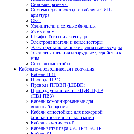
Силовые разъемы
Системы для прокладки кабеля и СИП-
арматура
СКС
Удлинители и сетевые фильтры
Умный дом
Шкафы, боксы и аксессуары
Электродвигатели и конденсаторы
Электроустановочные изделия и аксессуары
Элементы питания и зарядные устройства к
ним
Сигнальные стойки
Кабельно-проводниковая продукция
Кабели ВВГ
Провода ПВС
Провода ПГВВП (ШВВП)
Провода установочные ПуВ, ПуГВ
(ПВ1,ПВ3)
Кабели комбинированные для
видеонаблюдения
Кабели огнестойкие для пожарной
безопастности и сигнализации
Кабель акустический
Кабель витая пара U/UTP и F/UTP
Кабель КГ