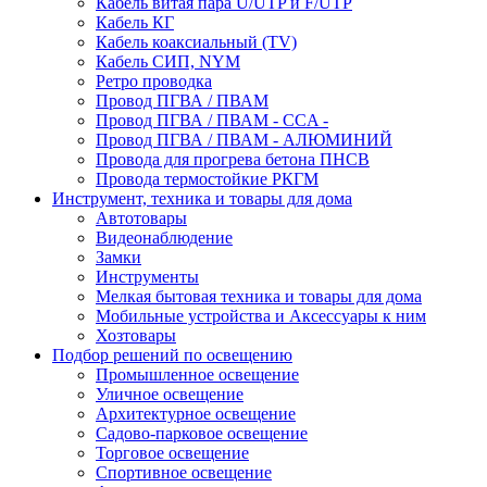
Кабель витая пара U/UTP и F/UTP
Кабель КГ
Кабель коаксиальный (TV)
Кабель СИП, NYM
Ретро проводка
Провод ПГВА / ПВАМ
Провод ПГВА / ПВАМ - CCA -
Провод ПГВА / ПВАМ - АЛЮМИНИЙ
Провода для прогрева бетона ПНСВ
Провода термостойкие РКГМ
Инструмент, техника и товары для дома
Автотовары
Видеонаблюдение
Замки
Инструменты
Мелкая бытовая техника и товары для дома
Мобильные устройства и Аксессуары к ним
Хозтовары
Подбор решений по освещению
Промышленное освещение
Уличное освещение
Архитектурное освещение
Садово-парковое освещение
Торговое освещение
Спортивное освещение