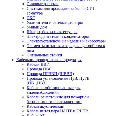
Силовые разъемы
Системы для прокладки кабеля и СИП-
арматура
СКС
Удлинители и сетевые фильтры
Умный дом
Шкафы, боксы и аксессуары
Электродвигатели и конденсаторы
Электроустановочные изделия и аксессуары
Элементы питания и зарядные устройства к
ним
Сигнальные стойки
Кабельно-проводниковая продукция
Кабели ВВГ
Провода ПВС
Провода ПГВВП (ШВВП)
Провода установочные ПуВ, ПуГВ
(ПВ1,ПВ3)
Кабели комбинированные для
видеонаблюдения
Кабели огнестойкие для пожарной
безопастности и сигнализации
Кабель акустический
Кабель витая пара U/UTP и F/UTP
Кабель КГ