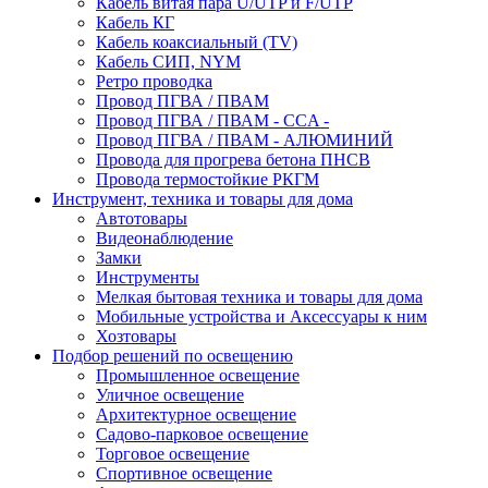
Кабель витая пара U/UTP и F/UTP
Кабель КГ
Кабель коаксиальный (TV)
Кабель СИП, NYM
Ретро проводка
Провод ПГВА / ПВАМ
Провод ПГВА / ПВАМ - CCA -
Провод ПГВА / ПВАМ - АЛЮМИНИЙ
Провода для прогрева бетона ПНСВ
Провода термостойкие РКГМ
Инструмент, техника и товары для дома
Автотовары
Видеонаблюдение
Замки
Инструменты
Мелкая бытовая техника и товары для дома
Мобильные устройства и Аксессуары к ним
Хозтовары
Подбор решений по освещению
Промышленное освещение
Уличное освещение
Архитектурное освещение
Садово-парковое освещение
Торговое освещение
Спортивное освещение