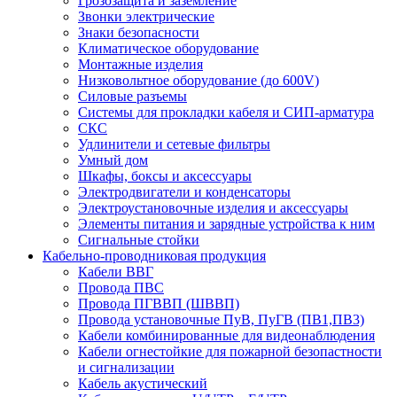
Грозозащита и заземление
Звонки электрические
Знаки безопасности
Климатическое оборудование
Монтажные изделия
Низковольтное оборудование (до 600V)
Силовые разъемы
Системы для прокладки кабеля и СИП-арматура
СКС
Удлинители и сетевые фильтры
Умный дом
Шкафы, боксы и аксессуары
Электродвигатели и конденсаторы
Электроустановочные изделия и аксессуары
Элементы питания и зарядные устройства к ним
Сигнальные стойки
Кабельно-проводниковая продукция
Кабели ВВГ
Провода ПВС
Провода ПГВВП (ШВВП)
Провода установочные ПуВ, ПуГВ (ПВ1,ПВ3)
Кабели комбинированные для видеонаблюдения
Кабели огнестойкие для пожарной безопастности
и сигнализации
Кабель акустический