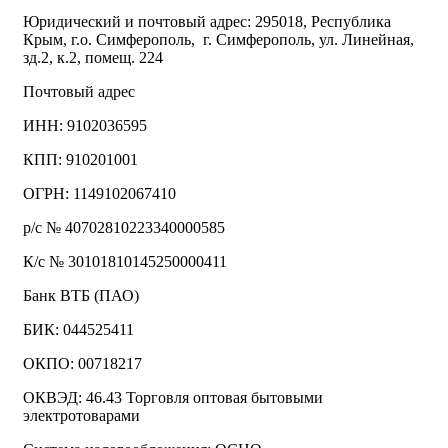
Юридический и почтовый адрес: 295018, Республика
Крым, г.о. Симферополь, г. Симферополь, ул. Линейная,
зд.2, к.2, помещ. 224
Почтовый адрес
ИНН: 9102036595
КПП: 910201001
ОГРН: 1149102067410
р/с № 40702810223340000585
К/с № 30101810145250000411
Банк ВТБ (ПАО)
БИК: 044525411
ОКПО: 00718217
ОКВЭД: 46.43 Торговля оптовая бытовыми
электротоварами