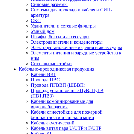
Силовые разъемы
Системы для прокладки кабеля и СИП-
арматура
СКС
Удлинители и сетевые фильтры
Умный дом
Шкафы, боксы и аксессуары
Электродвигатели и конденсаторы
Электроустановочные изделия и аксессуары
Элементы питания и зарядные устройства к
ним
Сигнальные стойки
Кабельно-проводниковая продукция
Кабели ВВГ
Провода ПВС
Провода ПГВВП (ШВВП)
Провода установочные ПуВ, ПуГВ
(ПВ1,ПВ3)
Кабели комбинированные для
видеонаблюдения
Кабели огнестойкие для пожарной
безопастности и сигнализации
Кабель акустический
Кабель витая пара U/UTP и F/UTP
Кабель КГ