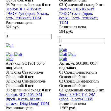
Основной:
0 шт
Основной:
0 шт
03 Удаленный склад:
0 шт
03 Удаленный склад:
0 шт
Звонок ЗПС-10/2-Пт
Звонок ЗПС-10/2-Пт
"ЭКО" бук (пров. без.кн.,
"ЭКО" сосна (пров.
сеть, "птичка") TDM
без.кн., сеть, "птичка")
Розничная цена
TDM
621 руб.
Розничная цена
–
594 руб.
–
+
+
Артикул: SQ1901-0046
Артикул: SQ1901-0017
под заказ
под заказ
01 Склад Севастополь
01 Склад Севастополь
Основной:
0 шт
Основной:
0 шт
02 Склад Симферополь
02 Склад Симферополь
Основной:
0 шт
Основной:
0 шт
03 Удаленный склад:
0 шт
03 Удаленный склад:
0 шт
Звонок ЗПС-10/2-ЭМ
Звонок ЗПС-11/1-ЭМ
(пров., в сеть, без кн.,
(пров., в сеть) TDM
эл.мех - Ding-Dong) TDM
Розничная цена
Розничная цена
1 562 руб.