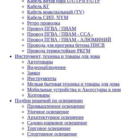
Кабель витая пара U/UTP и F/UTP
Кабель КГ
Кабель коаксиальный (TV)
Кабель СИП, NYM
Ретро проводка
Провод ПГВА / ПВАМ
Провод ПГВА / ПВАМ - CCA -
Провод ПГВА / ПВАМ - АЛЮМИНИЙ
Провода для прогрева бетона ПНСВ
Провода термостойкие РКГМ
Инструмент, техника и товары для дома
Автотовары
Видеонаблюдение
Замки
Инструменты
Мелкая бытовая техника и товары для дома
Мобильные устройства и Аксессуары к ним
Хозтовары
Подбор решений по освещению
Промышленное освещение
Уличное освещение
Архитектурное освещение
Садово-парковое освещение
Торговое освещение
Спортивное освещение