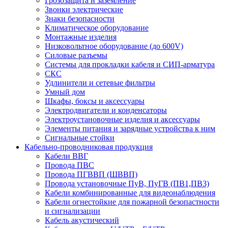
Грозозащита и заземление
Звонки электрические
Знаки безопасности
Климатическое оборудование
Монтажные изделия
Низковольтное оборудование (до 600V)
Силовые разъемы
Системы для прокладки кабеля и СИП-арматура
СКС
Удлинители и сетевые фильтры
Умный дом
Шкафы, боксы и аксессуары
Электродвигатели и конденсаторы
Электроустановочные изделия и аксессуары
Элементы питания и зарядные устройства к ним
Сигнальные стойки
Кабельно-проводниковая продукция
Кабели ВВГ
Провода ПВС
Провода ПГВВП (ШВВП)
Провода установочные ПуВ, ПуГВ (ПВ1,ПВ3)
Кабели комбинированные для видеонаблюдения
Кабели огнестойкие для пожарной безопастности
и сигнализации
Кабель акустический