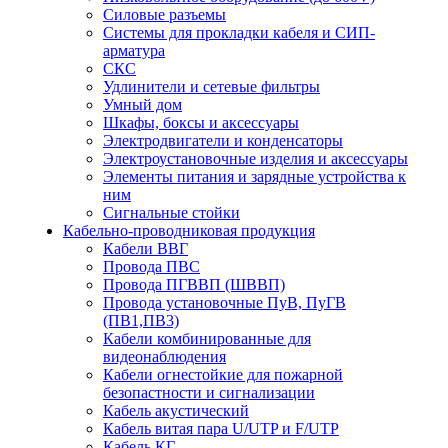
Силовые разъемы
Системы для прокладки кабеля и СИП-
арматура
СКС
Удлинители и сетевые фильтры
Умный дом
Шкафы, боксы и аксессуары
Электродвигатели и конденсаторы
Электроустановочные изделия и аксессуары
Элементы питания и зарядные устройства к
ним
Сигнальные стойки
Кабельно-проводниковая продукция
Кабели ВВГ
Провода ПВС
Провода ПГВВП (ШВВП)
Провода установочные ПуВ, ПуГВ
(ПВ1,ПВ3)
Кабели комбинированные для
видеонаблюдения
Кабели огнестойкие для пожарной
безопастности и сигнализации
Кабель акустический
Кабель витая пара U/UTP и F/UTP
Кабель КГ