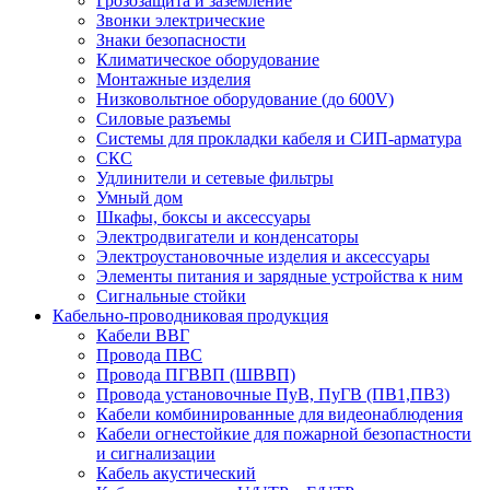
Грозозащита и заземление
Звонки электрические
Знаки безопасности
Климатическое оборудование
Монтажные изделия
Низковольтное оборудование (до 600V)
Силовые разъемы
Системы для прокладки кабеля и СИП-арматура
СКС
Удлинители и сетевые фильтры
Умный дом
Шкафы, боксы и аксессуары
Электродвигатели и конденсаторы
Электроустановочные изделия и аксессуары
Элементы питания и зарядные устройства к ним
Сигнальные стойки
Кабельно-проводниковая продукция
Кабели ВВГ
Провода ПВС
Провода ПГВВП (ШВВП)
Провода установочные ПуВ, ПуГВ (ПВ1,ПВ3)
Кабели комбинированные для видеонаблюдения
Кабели огнестойкие для пожарной безопастности
и сигнализации
Кабель акустический