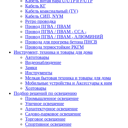
Кабель витая пара U/UTP и F/UTP
Кабель КГ
Кабель коаксиальный (TV)
Кабель СИП, NYM
Ретро проводка
Провод ПГВА / ПВАМ
Провод ПГВА / ПВАМ - CCA -
Провод ПГВА / ПВАМ - АЛЮМИНИЙ
Провода для прогрева бетона ПНСВ
Провода термостойкие РКГМ
Инструмент, техника и товары для дома
Автотовары
Видеонаблюдение
Замки
Инструменты
Мелкая бытовая техника и товары для дома
Мобильные устройства и Аксессуары к ним
Хозтовары
Подбор решений по освещению
Промышленное освещение
Уличное освещение
Архитектурное освещение
Садово-парковое освещение
Торговое освещение
Спортивное освещение