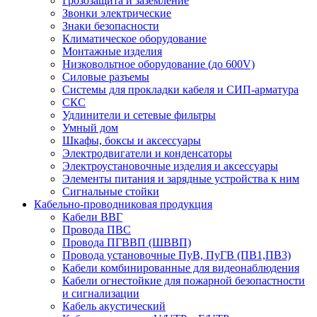
Грозозащита и заземление
Звонки электрические
Знаки безопасности
Климатическое оборудование
Монтажные изделия
Низковольтное оборудование (до 600V)
Силовые разъемы
Системы для прокладки кабеля и СИП-арматура
СКС
Удлинители и сетевые фильтры
Умный дом
Шкафы, боксы и аксессуары
Электродвигатели и конденсаторы
Электроустановочные изделия и аксессуары
Элементы питания и зарядные устройства к ним
Сигнальные стойки
Кабельно-проводниковая продукция
Кабели ВВГ
Провода ПВС
Провода ПГВВП (ШВВП)
Провода установочные ПуВ, ПуГВ (ПВ1,ПВ3)
Кабели комбинированные для видеонаблюдения
Кабели огнестойкие для пожарной безопастности
и сигнализации
Кабель акустический