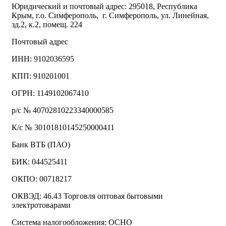
Юридический и почтовый адрес: 295018, Республика
Крым, г.о. Симферополь, г. Симферополь, ул. Линейная,
зд.2, к.2, помещ. 224
Почтовый адрес
ИНН: 9102036595
КПП: 910201001
ОГРН: 1149102067410
р/с № 40702810223340000585
К/с № 30101810145250000411
Банк ВТБ (ПАО)
БИК: 044525411
ОКПО: 00718217
ОКВЭД: 46.43 Торговля оптовая бытовыми
электротоварами
Система налогообложения: ОСНО