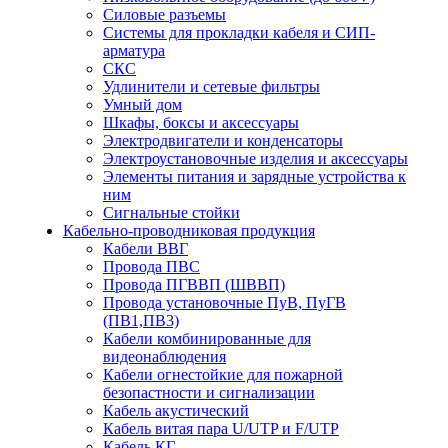
Силовые разъемы
Системы для прокладки кабеля и СИП-
арматура
СКС
Удлинители и сетевые фильтры
Умный дом
Шкафы, боксы и аксессуары
Электродвигатели и конденсаторы
Электроустановочные изделия и аксессуары
Элементы питания и зарядные устройства к
ним
Сигнальные стойки
Кабельно-проводниковая продукция
Кабели ВВГ
Провода ПВС
Провода ПГВВП (ШВВП)
Провода установочные ПуВ, ПуГВ
(ПВ1,ПВ3)
Кабели комбинированные для
видеонаблюдения
Кабели огнестойкие для пожарной
безопастности и сигнализации
Кабель акустический
Кабель витая пара U/UTP и F/UTP
Кабель КГ