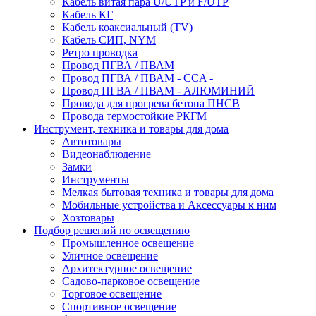
Кабель витая пара U/UTP и F/UTP
Кабель КГ
Кабель коаксиальный (TV)
Кабель СИП, NYM
Ретро проводка
Провод ПГВА / ПВАМ
Провод ПГВА / ПВАМ - CCA -
Провод ПГВА / ПВАМ - АЛЮМИНИЙ
Провода для прогрева бетона ПНСВ
Провода термостойкие РКГМ
Инструмент, техника и товары для дома
Автотовары
Видеонаблюдение
Замки
Инструменты
Мелкая бытовая техника и товары для дома
Мобильные устройства и Аксессуары к ним
Хозтовары
Подбор решений по освещению
Промышленное освещение
Уличное освещение
Архитектурное освещение
Садово-парковое освещение
Торговое освещение
Спортивное освещение