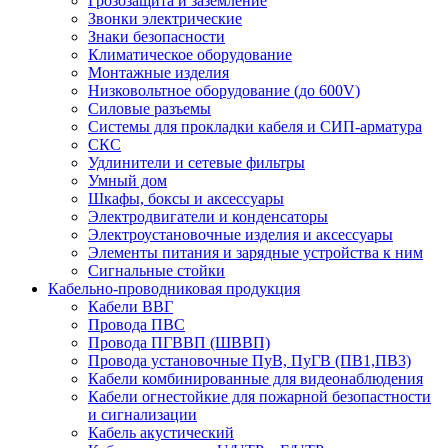
Грозозащита и заземление
Звонки электрические
Знаки безопасности
Климатическое оборудование
Монтажные изделия
Низковольтное оборудование (до 600V)
Силовые разъемы
Системы для прокладки кабеля и СИП-арматура
СКС
Удлинители и сетевые фильтры
Умный дом
Шкафы, боксы и аксессуары
Электродвигатели и конденсаторы
Электроустановочные изделия и аксессуары
Элементы питания и зарядные устройства к ним
Сигнальные стойки
Кабельно-проводниковая продукция
Кабели ВВГ
Провода ПВС
Провода ПГВВП (ШВВП)
Провода установочные ПуВ, ПуГВ (ПВ1,ПВ3)
Кабели комбинированные для видеонаблюдения
Кабели огнестойкие для пожарной безопастности
и сигнализации
Кабель акустический