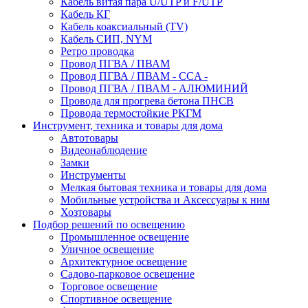
Кабель витая пара U/UTP и F/UTP
Кабель КГ
Кабель коаксиальный (TV)
Кабель СИП, NYM
Ретро проводка
Провод ПГВА / ПВАМ
Провод ПГВА / ПВАМ - CCA -
Провод ПГВА / ПВАМ - АЛЮМИНИЙ
Провода для прогрева бетона ПНСВ
Провода термостойкие РКГМ
Инструмент, техника и товары для дома
Автотовары
Видеонаблюдение
Замки
Инструменты
Мелкая бытовая техника и товары для дома
Мобильные устройства и Аксессуары к ним
Хозтовары
Подбор решений по освещению
Промышленное освещение
Уличное освещение
Архитектурное освещение
Садово-парковое освещение
Торговое освещение
Спортивное освещение