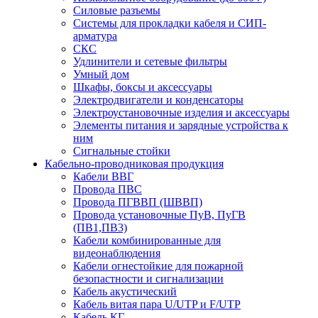
Силовые разъемы
Системы для прокладки кабеля и СИП-
арматура
СКС
Удлинители и сетевые фильтры
Умный дом
Шкафы, боксы и аксессуары
Электродвигатели и конденсаторы
Электроустановочные изделия и аксессуары
Элементы питания и зарядные устройства к
ним
Сигнальные стойки
Кабельно-проводниковая продукция
Кабели ВВГ
Провода ПВС
Провода ПГВВП (ШВВП)
Провода установочные ПуВ, ПуГВ
(ПВ1,ПВ3)
Кабели комбинированные для
видеонаблюдения
Кабели огнестойкие для пожарной
безопастности и сигнализации
Кабель акустический
Кабель витая пара U/UTP и F/UTP
Кабель КГ